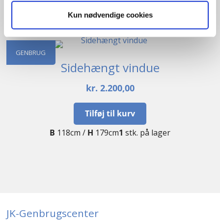
B
120cm /
H
136cm
1
stk. på lager
Kun nødvendige cookies
GENBRUG
Sidehængt vindue
kr.
2.200,00
Tilføj til kurv
B
118cm /
H
179cm
1
stk. på lager
JK-Genbrugscenter