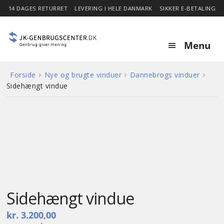
14 DAGES RETURRET
LEVERING I HELE DANMARK
SIKKER E-BETALING
Menu
Forside
Nye og brugte vinduer
Dannebrogs vinduer
Forside
Sidehængt vindue
Expa
Shop
child
menu
Stor besparelse
3 lags energiglas
Nyheder
Sidehængt vindue
Om
kr.
3.200,00