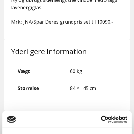
Ny og ubrugt sidehængt træ vindue med 3 lags
lavenergiglas.
Mrk.: JNA/Spar Deres grundpris set til 10090.-
Yderligere information
Vægt
60 kg
Størrelse
84 × 145 cm
Relaterede varer