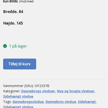
Kontakt
Bredde. 84
Højde. 145
1 på lager
Sidehængt
Tilføj til kurv
vindue
antal
Varenummer (SKU):
OF2337B
Kategorier:
Dannebrogs vinduer
,
Nye og brugte vinduer
,
Sidehængt vindue
Tags:
dannebrogsvindue
,
Dannebros vindue
,
Sidehængt
,
Sidehængt vindue