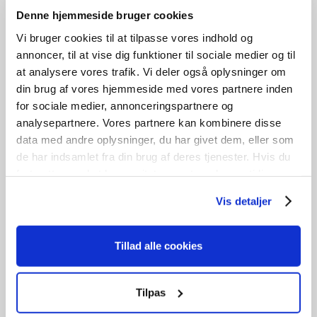
GENBRUG
Denne hjemmeside bruger cookies
Sidehængt vindue
Vi bruger cookies til at tilpasse vores indhold og
annoncer, til at vise dig funktioner til sociale medier og til
kr.
200,00
at analysere vores trafik. Vi deler også oplysninger om
din brug af vores hjemmeside med vores partnere inden
Tilføj til kurv
for sociale medier, annonceringspartnere og
analysepartnere. Vores partnere kan kombinere disse
B
47cm /
H
47cm
15
stk. på lager
data med andre oplysninger, du har givet dem, eller som
de har indsamlet fra din brug af deres tjenester. Hvis du
fortsætter med at bruge sitet acceptere du samtidig vores
cookies.
Vis detaljer
GENBRUG
Sidehængt badeværelsesvindue
Tillad alle cookies
kr.
1.000,00
Tilføj til kurv
Tilpas