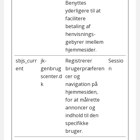
Benyttes
yderligere til at
facilitere
betaling af
henvisnings-
gebyrer imellem
hjemmesider.
sbjs_curr
jk-
Registrerer
Sessio
ent
genbrug
brugerpræferen
n
scenter.d
cer og
k
navigation på
hjemmesiden,
for at målrette
annoncer og
indhold til den
specifikke
bruger.