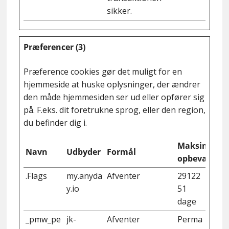
sikker.
Præferencer (3)
Præference cookies gør det muligt for en
hjemmeside at huske oplysninger, der ændrer
den måde hjemmesiden ser ud eller opfører sig
på. F.eks. dit foretrukne sprog, eller den region,
du befinder dig i.
Maksimal
Navn
Udbyder
Formål
opbevarings
.Flags
my.anyda
Afventer
29122
y.io
51
dage
_pmw_pe
jk-
Afventer
Perma