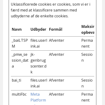
Uklassificerede cookies er cookies, som vi er i
færd med at klassificere sammen med
udbyderne af de enkelte cookies.
Maksimal
Navn
Udbyder
Formål
opbevarings
_baiLTSP
files.userl
Afventer
Perma
M
ink.ai
nent
_pmw_se
jk-
Afventer
Sessio
ssion_dat
genbrug
n
a
scenter.d
k
bai_ti
files.userl
Afventer
Sessio
ink.ai
n
multiFbc
Meta
Afventer
Perma
Platform
nent