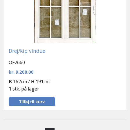
Drej/kip vindue
OF2660
kr.
9.200,00
B
162cm /
H
191cm
1
stk. på lager
Tilføj til kurv