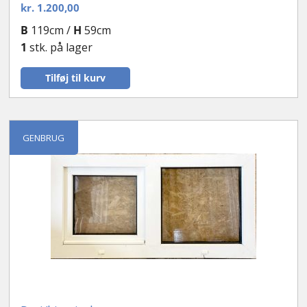
kr.
1.200,00
B
119cm /
H
59cm
1
stk. på lager
Tilføj til kurv
GENBRUG