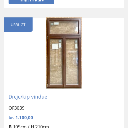
UBRUGT
Dreje/kip vindue
OF3039
kr.
1.100,00
B
105cm /
H
210cm