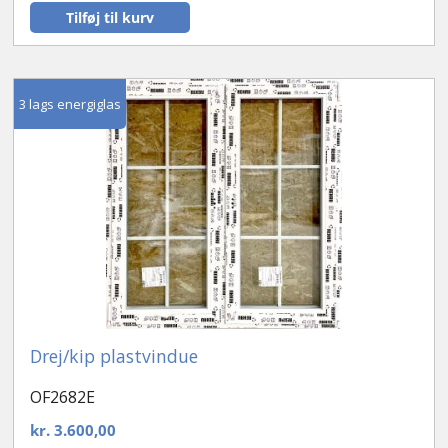
Tilføj til kurv
3 lags energiglas
Drej/kip plastvindue
OF2682E
kr.
3.600,00