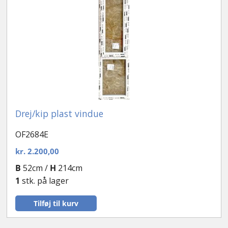
Drej/kip plast vindue
OF2684E
kr.
2.200,00
B
52cm /
H
214cm
1
stk. på lager
Tilføj til kurv