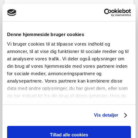
Dreje/kip vindue
OF2960A
kr.
1.800,00
Denne hjemmeside bruger cookies
B
71cm /
H
138cm
Vi bruger cookies til at tilpasse vores indhold og
4
stk. på lager
annoncer, til at vise dig funktioner til sociale medier og til
at analysere vores trafik. Vi deler også oplysninger om
Tilføj til kurv
din brug af vores hjemmeside med vores partnere inden
for sociale medier, annonceringspartnere og
analysepartnere. Vores partnere kan kombinere disse
UBRUGT
data med andre oplysninger, du har givet dem, eller som
de har indsamlet fra din brug af deres tjenester. Hvis du
fortsætter med at bruge sitet acceptere du samtidig vores
cookies.
Vis detaljer
Tillad alle cookies