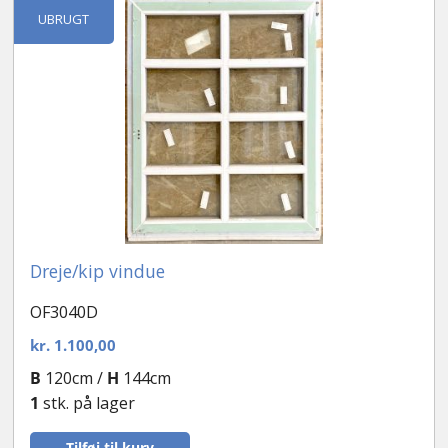
UBRUGT
Dreje/kip vindue
OF3040D
kr.
1.100,00
B
120cm /
H
144cm
1
stk. på lager
Tilføj til kurv