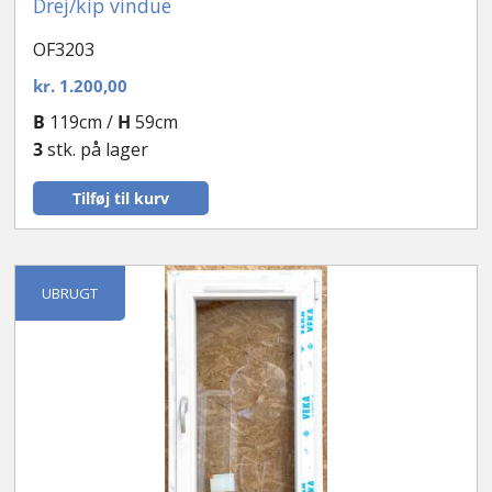
Drej/kip vindue
OF3203
kr.
1.200,00
B
119cm /
H
59cm
3
stk. på lager
Tilføj til kurv
UBRUGT