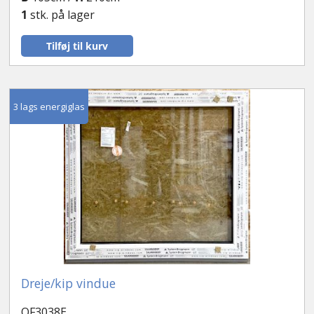
1
stk. på lager
Tilføj til kurv
3 lags energiglas
Dreje/kip vindue
OF3038E