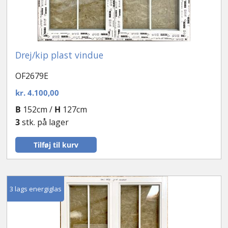
Drej/kip plast vindue
OF2679E
kr.
4.100,00
B
152cm /
H
127cm
3
stk. på lager
Tilføj til kurv
3 lags energiglas