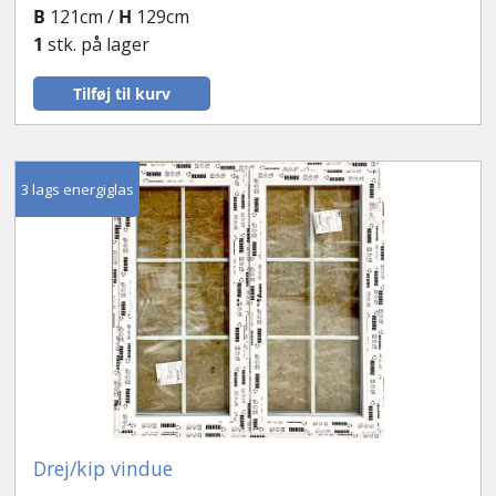
B
121cm /
H
129cm
1
stk. på lager
Tilføj til kurv
3 lags energiglas
Drej/kip vindue