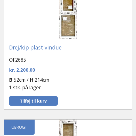
Drej/kip plast vindue
OF2685
kr.
2.200,00
B
52cm /
H
214cm
1
stk. på lager
Tilføj til kurv
UBRUGT