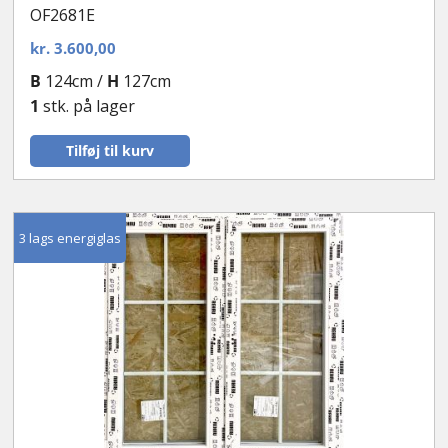
OF2681E
kr.
3.600,00
B
124cm /
H
127cm
1
stk. på lager
Tilføj til kurv
3 lags energiglas