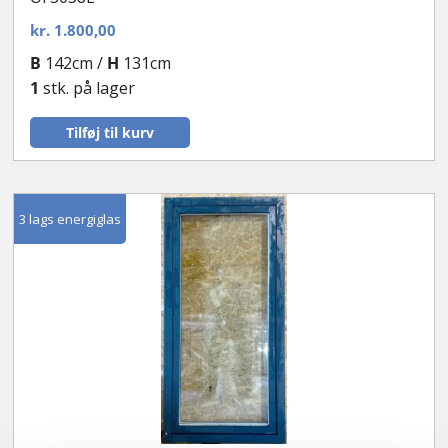
kr.
1.800,00
B
142cm /
H
131cm
1
stk. på lager
Tilføj til kurv
3 lags energiglas