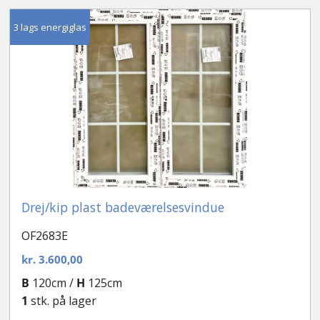
3 lags energiglas
Drej/kip plast badeværelsesvindue
OF2683E
kr.
3.600,00
B
120cm /
H
125cm
1
stk. på lager