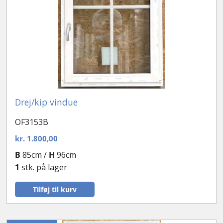
Drej/kip vindue
OF3153B
kr.
1.800,00
B
85cm /
H
96cm
1
stk. på lager
Tilføj til kurv