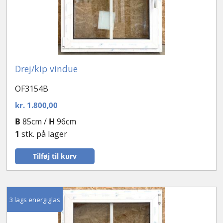
Drej/kip vindue
OF3154B
kr.
1.800,00
B
85cm /
H
96cm
1
stk. på lager
Tilføj til kurv
3 lags energiglas