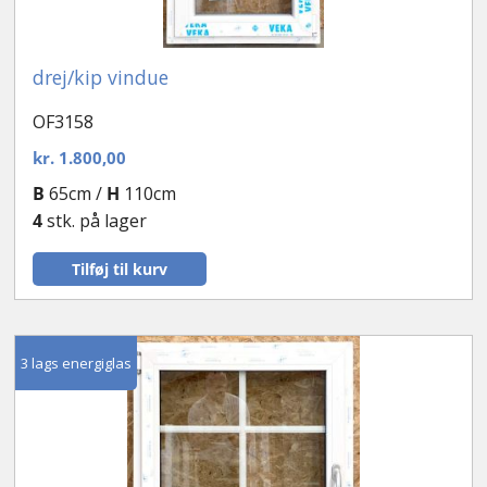
drej/kip vindue
OF3158
kr.
1.800,00
B
65cm /
H
110cm
4
stk. på lager
Tilføj til kurv
3 lags energiglas