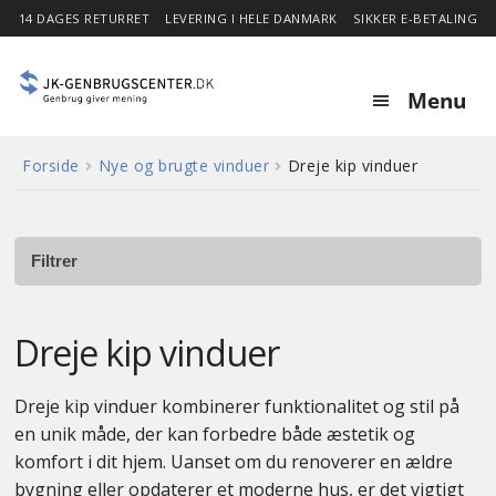
14 DAGES RETURRET
LEVERING I HELE DANMARK
SIKKER E-BETALING
Menu
Forside
Nye og brugte vinduer
Dreje kip vinduer
Forside
Expa
Shop
child
Filtrer
menu
Stor besparelse
Dreje kip vinduer
Nyheder
Dreje kip vinduer kombinerer funktionalitet og stil på
en unik måde, der kan forbedre både æstetik og
Om
komfort i dit hjem. Uanset om du renoverer en ældre
bygning eller opdaterer et moderne hus, er det vigtigt