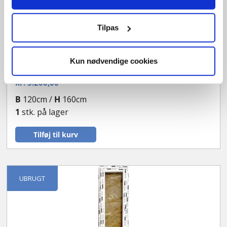
Tilpas
Drej/kip badeværelses vindue
Kun nødvendige cookies
OF2686
kr.
3.200,00
B
120cm /
H
160cm
1
stk. på lager
Tilføj til kurv
UBRUGT