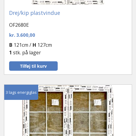
Drej/kip plastvindue
OF2680E
kr.
3.600,00
B
121cm /
H
127cm
1
stk. på lager
Tilføj til kurv
3 lags energiglas