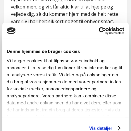
velkommen, og vi står altid klar til at hjælpe og
vejlede dig, så du kommer hjem med de helt rette
varer. Vi har helt sikkert noget til enhver smag,
lige fra det rustikke og retro til helt nye moderne
varer.
Vi sælger varer til både erhverv og privat i hele
Denne hjemmeside bruger cookies
Danmark. Hos os giver vi 14 dages returret, og vi
Vi bruger cookies til at tilpasse vores indhold og
leverer i hele Danmark (dog kun til brofaste øer).
annoncer, til at vise dig funktioner til sociale medier og til
at analysere vores trafik. Vi deler også oplysninger om
Du er velkommen til at besøge vores varelager i
din brug af vores hjemmeside med vores partnere inden
Odense, eller shoppe de varer, der passer til lige
for sociale medier, annonceringspartnere og
netop dit projekt, på vores webshop med sikker
analysepartnere. Vores partnere kan kombinere disse
e-betaling.
data med andre oplysninger, du har givet dem, eller som
de har indsamlet fra din brug af deres tjenester. Hvis du
Kontakt os i dag, hvis du har nogle spørgsmål på
fortsætter med at bruge sitet acceptere du samtidig vores
mail
.: salg@jk-genbrugscenter.dk – eller på tlf.:
cookies.
Vis detaljer
66156098
/
24803698
, eller kom og besøg vores