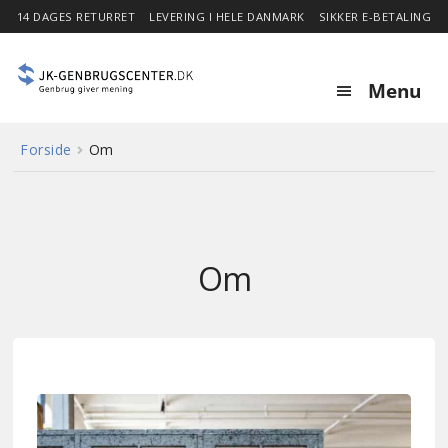
14 DAGES RETURRET
LEVERING I HELE DANMARK
SIKKER E-BETALING
Menu
Forside
Om
Forside
Expa
Shop
child
menu
Om
Stor besparelse
Nyheder
Om