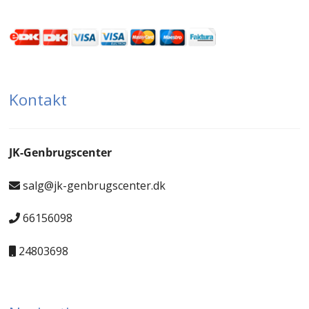
Kontakt
JK-Genbrugscenter
salg@jk-genbrugscenter.dk
66156098
24803698