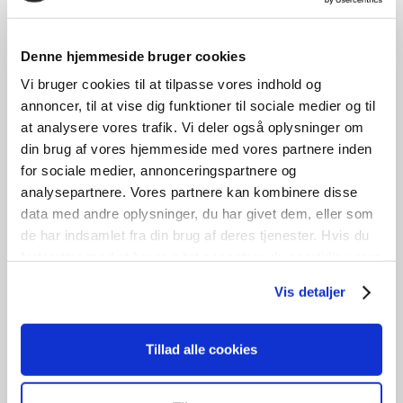
OF3062B
Denne hjemmeside bruger cookies
kr.
1.600,00
Vi bruger cookies til at tilpasse vores indhold og
B
100cm /
H
166cm
annoncer, til at vise dig funktioner til sociale medier og til
7
stk. på lager
at analysere vores trafik. Vi deler også oplysninger om
din brug af vores hjemmeside med vores partnere inden
Tilføj til kurv
for sociale medier, annonceringspartnere og
analysepartnere. Vores partnere kan kombinere disse
data med andre oplysninger, du har givet dem, eller som
3 lags energiglas
de har indsamlet fra din brug af deres tjenester. Hvis du
fortsætter med at bruge sitet acceptere du samtidig vores
cookies.
Vis detaljer
Tillad alle cookies