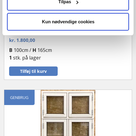
Tilpas
Dannebrogs vindue
Kun nødvendige cookies
OF2935E
kr.
1.800,00
B
100cm /
H
165cm
1
stk. på lager
Tilføj til kurv
GENBRUG