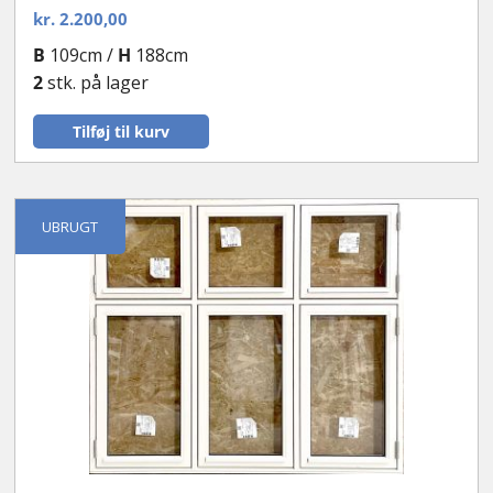
kr.
2.200,00
B
109cm /
H
188cm
2
stk. på lager
Tilføj til kurv
UBRUGT