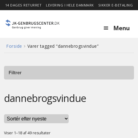
14 DAGES RETURRET
LEVERING I HELE DANMARK
SIKKER E-BETALING
Menu
Forside
Varer tagged “dannebrogsvindue”
Forside
Expa
Shop
child
Filtrer
menu
Stor besparelse
dannebrogsvindue
Nyheder
Om
Sorteret
Viser 1–18 af 49 resultater