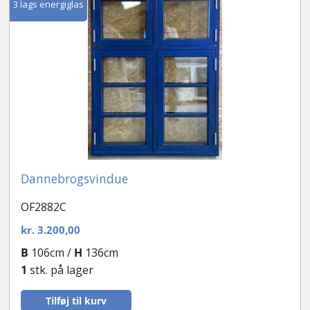
3 lags energiglas
Dannebrogsvindue
OF2882C
kr.
3.200,00
B
106cm /
H
136cm
1
stk. på lager
Tilføj til kurv