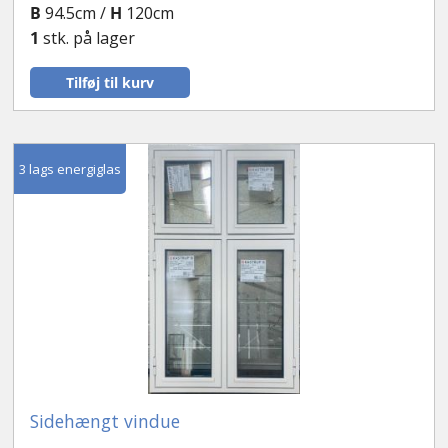
B
94.5cm /
H
120cm
1
stk. på lager
Tilføj til kurv
3 lags energiglas
Sidehængt vindue