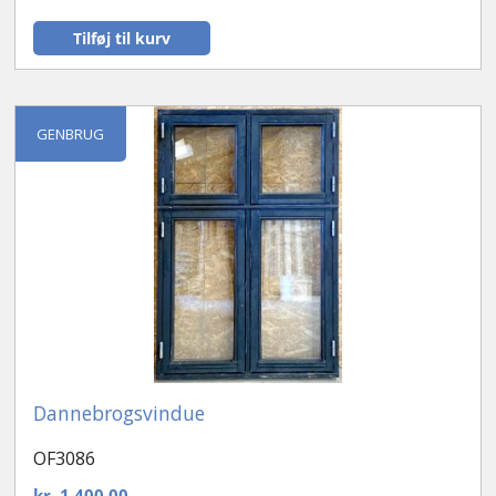
Tilføj til kurv
GENBRUG
Dannebrogsvindue
OF3086
kr.
1.400,00