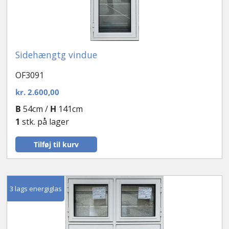
Sidehængtg vindue
OF3091
kr.
2.600,00
B
54cm /
H
141cm
1
stk. på lager
Tilføj til kurv
3 lags energiglas