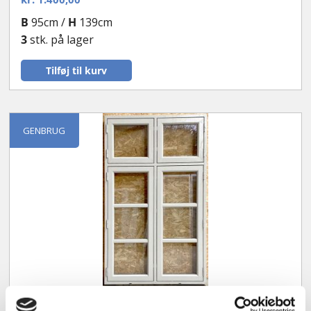
B
95cm /
H
139cm
3
stk. på lager
Tilføj til kurv
GENBRUG
Sidehængt vindue