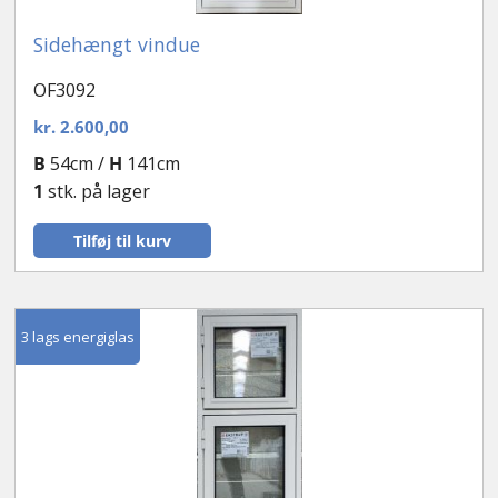
Sidehængt vindue
OF3092
kr.
2.600,00
B
54cm /
H
141cm
1
stk. på lager
Tilføj til kurv
3 lags energiglas