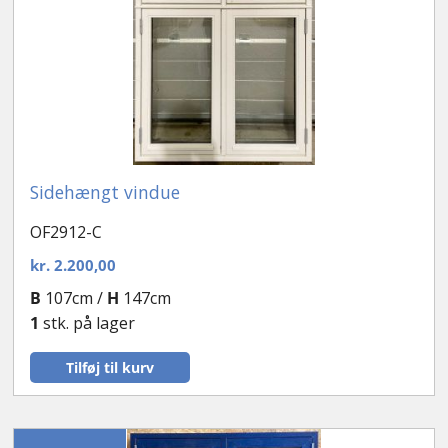
Sidehængt vindue
OF2912-C
kr.
2.200,00
B
107cm /
H
147cm
1
stk. på lager
Tilføj til kurv