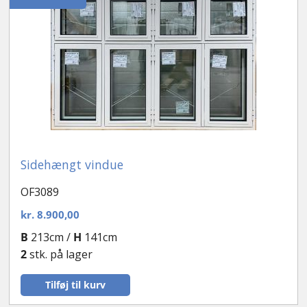
Sidehængt vindue
OF3089
kr.
8.900,00
B
213cm /
H
141cm
2
stk. på lager
Tilføj til kurv