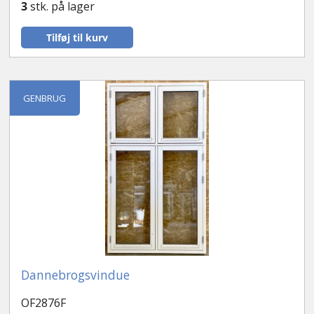
3
stk. på lager
Tilføj til kurv
GENBRUG
Dannebrogsvindue
OF2876F