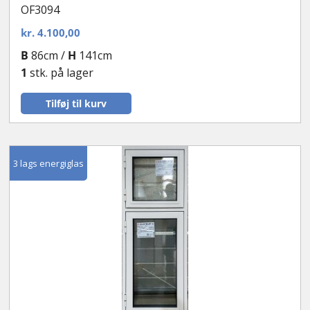
OF3094
kr.
4.100,00
B
86cm /
H
141cm
1
stk. på lager
Tilføj til kurv
3 lags energiglas