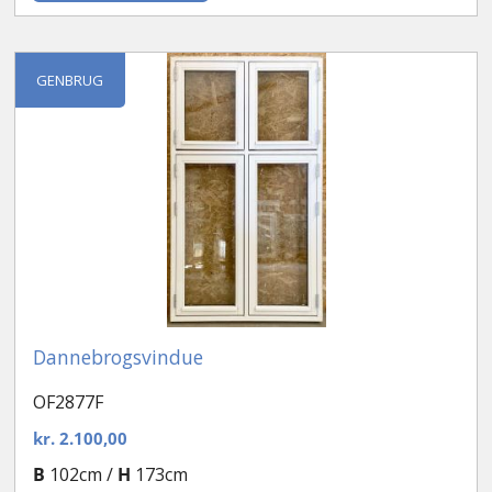
GENBRUG
Dannebrogsvindue
OF2877F
kr.
2.100,00
B
102cm /
H
173cm