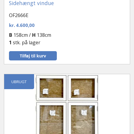
Sidehængt vindue
OF2666E
kr.
4.600,00
B
158cm /
H
138cm
1
stk. på lager
Tilføj til kurv
UBRUGT