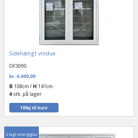
Sidehængt vindue
OF3090
kr.
4.400,00
B
108cm /
H
141cm
4
stk. på lager
Tilføj til kurv
3 lags energiglas