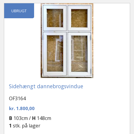
efter
seneste
Kontakt
UBRUGT
Sidehængt dannebrogsvindue
OF3164
kr.
1.800,00
B
103cm /
H
148cm
1
stk. på lager