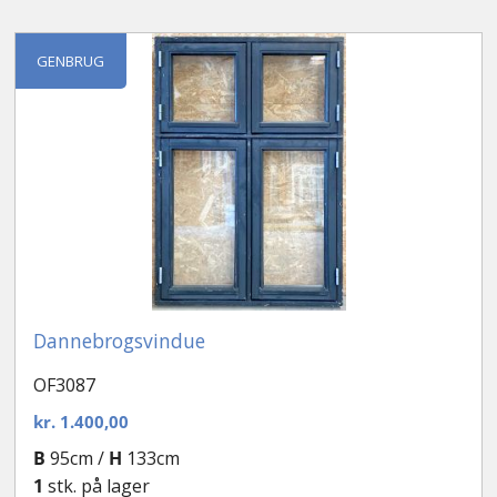
GENBRUG
Dannebrogsvindue
OF3087
kr.
1.400,00
B
95cm /
H
133cm
1
stk. på lager