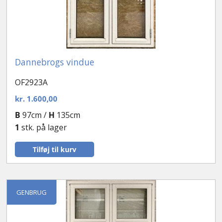
Dannebrogs vindue
OF2923A
kr.
1.600,00
B
97cm /
H
135cm
1
stk. på lager
Tilføj til kurv
GENBRUG