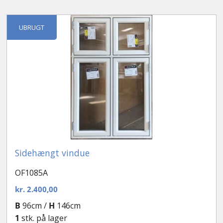
UBRUGT
Sidehængt vindue
OF1085A
kr.
2.400,00
B
96cm /
H
146cm
1
stk. på lager