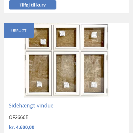
Tilføj til kurv
UBRUGT
Sidehængt vindue
OF2666E
kr.
4.600,00