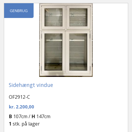
efter
seneste
Kontakt
GENBRUG
Sidehængt vindue
OF2912-C
kr.
2.200,00
B
107cm /
H
147cm
1
stk. på lager