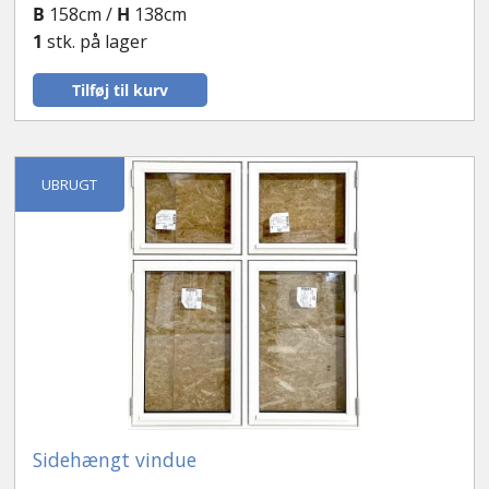
B
158cm /
H
138cm
1
stk. på lager
Tilføj til kurv
UBRUGT
Sidehængt vindue