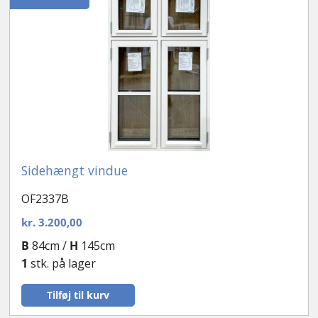
Sidehængt vindue
OF2337B
kr.
3.200,00
B
84cm /
H
145cm
1
stk. på lager
Tilføj til kurv