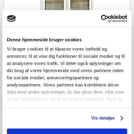
-23%
Sidehængt vindue
Denne hjemmeside bruger cookies
OF2554B
Vi bruger cookies til at tilpasse vores indhold og
Den
Den
kr.
4.400,00
kr.
3.400,00
annoncer, til at vise dig funktioner til sociale medier og til
oprindelige
aktuelle
B
113cm /
H
161cm
at analysere vores trafik. Vi deler også oplysninger om
pris
pris
din brug af vores hjemmeside med vores partnere inden
1
stk. på lager
var:
er:
for sociale medier, annonceringspartnere og
kr. 4.400,00.
kr. 3.400,00.
Tilføj til kurv
analysepartnere. Vores partnere kan kombinere disse
data med andre oplysninger, du har givet dem, eller som
de har indsamlet fra din brug af deres tjenester. Hvis du
fortsætter med at bruge sitet acceptere du samtidig vores
UBRUGT
cookies.
Vis detaljer