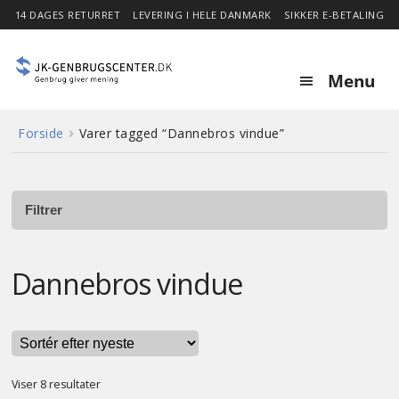
14 DAGES RETURRET
LEVERING I HELE DANMARK
SIKKER E-BETALING
Menu
Forside
Varer tagged “Dannebros vindue”
Forside
Expa
Shop
child
Filtrer
menu
Stor besparelse
Dannebros vindue
Nyheder
Om
Sorteret
Viser 8 resultater