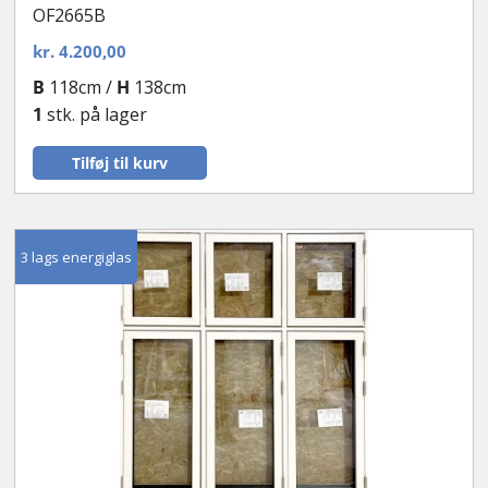
OF2665B
kr.
4.200,00
B
118cm /
H
138cm
1
stk. på lager
Tilføj til kurv
3 lags energiglas