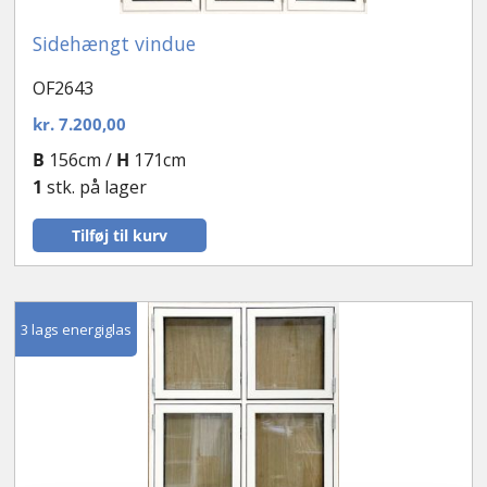
Sidehængt vindue
OF2643
kr.
7.200,00
B
156cm /
H
171cm
1
stk. på lager
Tilføj til kurv
3 lags energiglas