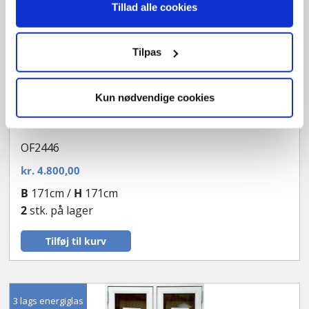
Tillad alle cookies
Tilpas
Kun nødvendige cookies
Sidehængt vindue
OF2446
kr.
4.800,00
B
171cm /
H
171cm
2
stk. på lager
Tilføj til kurv
3 lags energiglas