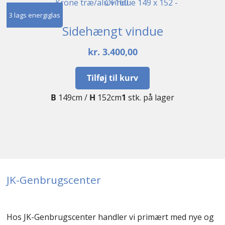
3 lags energiglas
Sidehængt vindue
kr.
3.400,00
Tilføj til kurv
B
149cm /
H
152cm
1
stk. på lager
JK-Genbrugscenter
Hos JK-Genbrugscenter handler vi primært med nye og