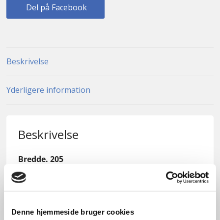
Del på Facebook
Beskrivelse
Yderligere information
Beskrivelse
Bredde. 205
Højde. 120
Ny og ubrugt KPK træ/alu vindue med 3 lags
Denne hjemmeside bruger cookies
lavenergiglas.