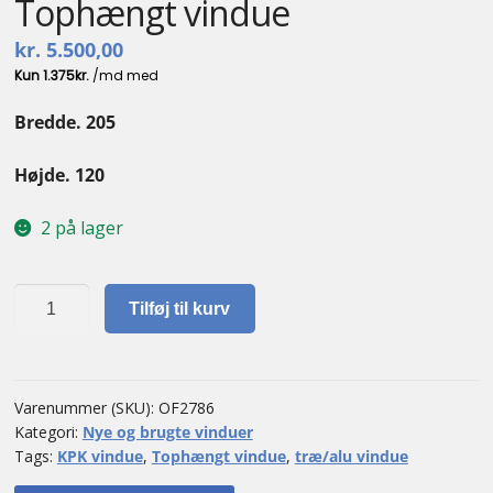
Tophængt vindue
kr.
5.500,00
Bredde. 205
Højde. 120
2 på lager
Tophængt
Tilføj til kurv
vindue
antal
Varenummer (SKU):
OF2786
Kategori:
Nye og brugte vinduer
Tags:
KPK vindue
,
Tophængt vindue
,
træ/alu vindue