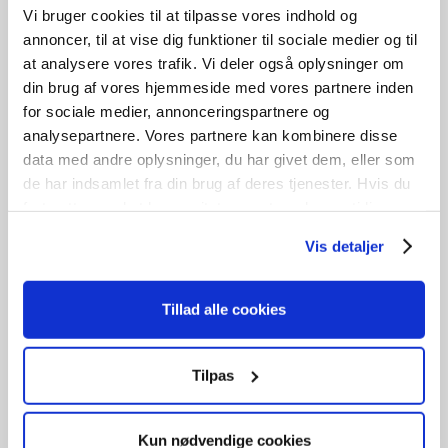
Vi bruger cookies til at tilpasse vores indhold og
annoncer, til at vise dig funktioner til sociale medier og til
at analysere vores trafik. Vi deler også oplysninger om
din brug af vores hjemmeside med vores partnere inden
Yderligere information
for sociale medier, annonceringspartnere og
analysepartnere. Vores partnere kan kombinere disse
data med andre oplysninger, du har givet dem, eller som
Vægt
65 kg
de har indsamlet fra din brug af deres tjenester. Hvis du
fortsætter med at bruge sitet acceptere du samtidig vores
Størrelse
205 × 120 cm
cookies.
Vis detaljer
Tillad alle cookies
Relaterede varer
Tilpas
GENBRUG
Dannebrogsvindue
Kun nødvendige cookies