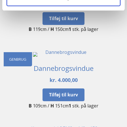
kr.
3.900,00
Tilføj til kurv
B
119cm /
H
150cm
1
stk. på lager
GENBRUG
Dannebrogsvindue
kr.
4.000,00
Tilføj til kurv
B
109cm /
H
151cm
1
stk. på lager