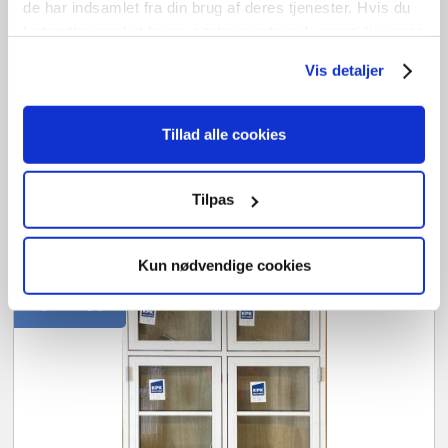
de har indsamlet fra din brug af deres tjenester. Hvis du
fortsætter med at bruge sitet acceptere du samtidig vores
Sidehængt vindue
cookies.
Vis detaljer
OF2079E
kr.
4.900,00
Tillad alle cookies
B
176cm /
H
143cm
1
stk. på lager
Tilpas
Tilføj til kurv
Kun nødvendige cookies
3 lags energiglas