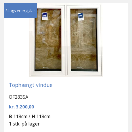
efter
seneste
Kontakt
3 lags energiglas
Tophængt vindue
OF2835A
kr.
3.200,00
B
118cm /
H
118cm
1
stk. på lager