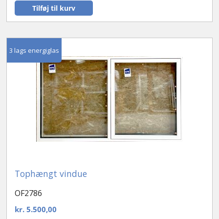
Tilføj til kurv
3 lags energiglas
Tophængt vindue
OF2786
kr.
5.500,00