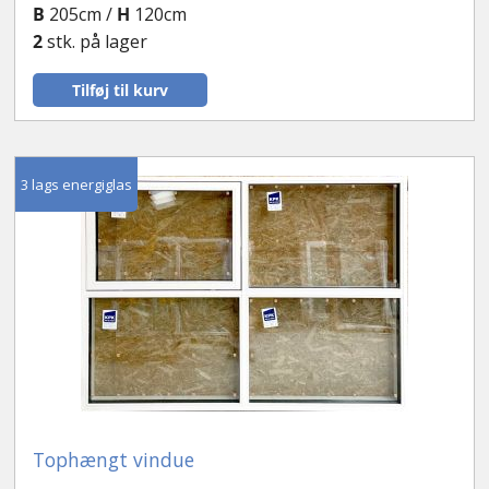
B
205cm /
H
120cm
2
stk. på lager
Tilføj til kurv
3 lags energiglas
Tophængt vindue