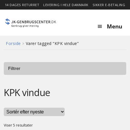
14 DAGES RETURRET
LEVERING I HELE DANMARK
SIKKER E-BETALING
Menu
Forside
Varer tagged “KPK vindue”
Forside
Expa
Shop
child
Filtrer
menu
Stor besparelse
KPK vindue
Nyheder
Om
Sorteret
Viser 5 resultater