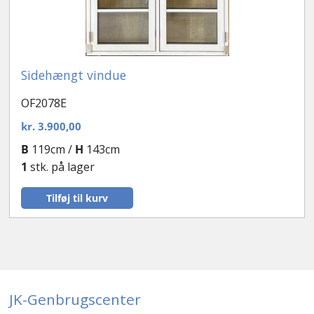
Sidehængt vindue
OF2078E
kr.
3.900,00
B
119cm /
H
143cm
1
stk. på lager
Tilføj til kurv
JK-Genbrugscenter