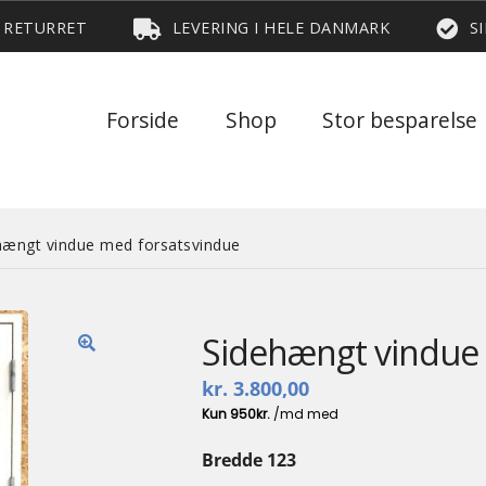
S RETURRET
LEVERING I HELE DANMARK
S
Forside
Shop
Stor besparelse
hængt vindue med forsatsvindue
Sidehængt vindue
🔍
kr.
3.800,00
Bredde 123