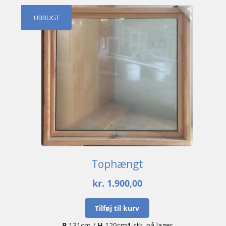
UBRUGT
Tophængt
kr.
1.900,00
Tilføj til kurv
B
131cm /
H
120cm
1
stk. på lager