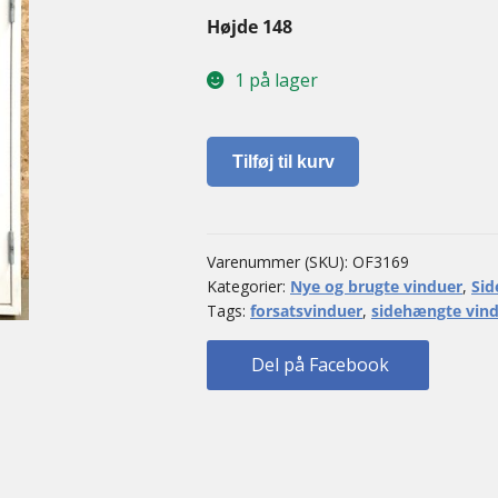
Højde 148
1 på lager
Sidehængt
Tilføj til kurv
vindue
med
forsatsvindue
antal
Varenummer (SKU):
OF3169
Kategorier:
Nye og brugte vinduer
,
Sid
Tags:
forsatsvinduer
,
sidehængte vin
Del på Facebook