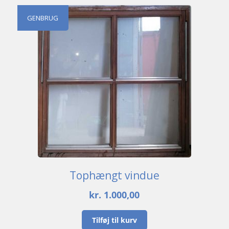
GENBRUG
Tophængt vindue
kr.
1.000,00
Tilføj til kurv