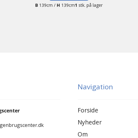
B
139cm /
H
139cm
1
stk. på lager
Navigation
Forside
gscenter
Nyheder
-genbrugscenter.dk
Om