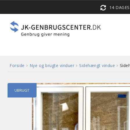
14 DAGE
Forside
Nye og brugte vinduer
Sidehængt vindue
Side
UBRUGT