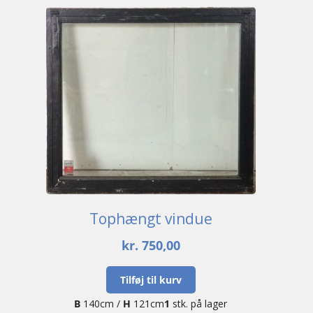
Tophængt vindue
kr.
750,00
Tilføj til kurv
B
140cm /
H
121cm
1
stk. på lager