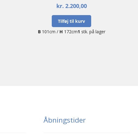
kr.
2.200,00
Tilføj til kurv
B
101cm /
H
172cm
1
stk. på lager
Åbningstider