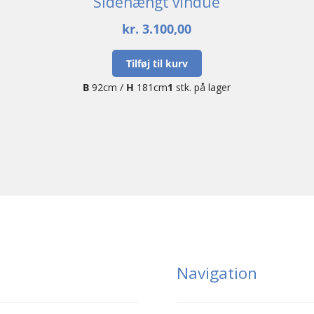
Sidehængt vindue
kr.
3.100,00
Tilføj til kurv
B
92cm /
H
181cm
1
stk. på lager
Navigation