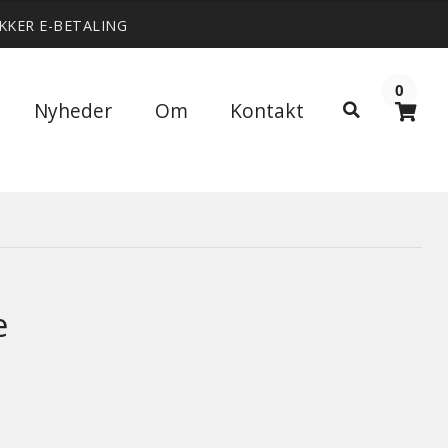
IKKER E-BETALING
0
Søg
Nyheder
Om
Kontakt
Søg
efter:
e