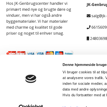
Hos JK-Genbrugscenter handler vi
JK-Genbru
primært med nye og brugte døre og
vinduer, men vi har også andre
salg@jk
byggematerialer. Vi har materialer
6615609
med charme og kvalitet til gode
priser og noget til enhver smag.
2480369
Denne hjemmeside bruger
Vi bruger cookies til at til
at analysere vores trafik.
inden for sociale medier,
data med andre oplysninger
© JK-Genbrugscenter 2026 | Support & hosted by
KOAL
Hvis du fortsætter med at 