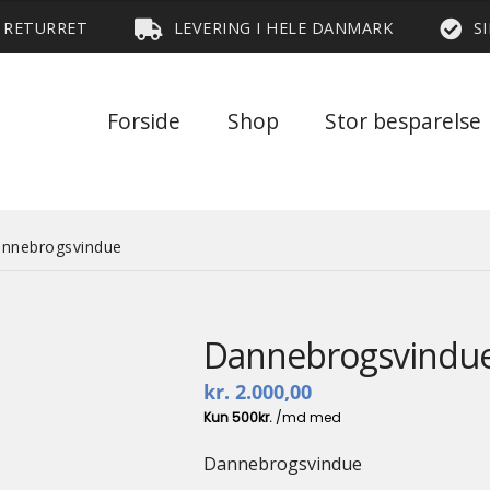
S RETURRET
LEVERING I HELE DANMARK
S
Forside
Shop
Stor besparelse
nnebrogsvindue
Dannebrogsvindu
kr.
2.000,00
Dannebrogsvindue