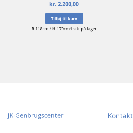
kr.
2.200,00
Tilføj til kurv
B
118cm /
H
179cm
1
stk. på lager
JK-Genbrugscenter
Kontakt