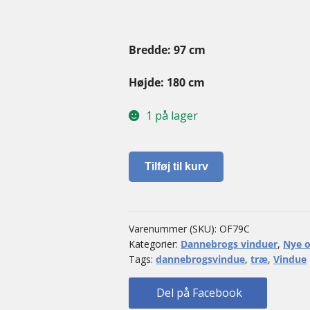
Bredde: 97 cm
Højde: 180 cm
1 på lager
Dannebrogsvindue
Tilføj til kurv
antal
Varenummer (SKU):
OF79C
Kategorier:
Dannebrogs vinduer
,
Nye o
Tags:
dannebrogsvindue
,
træ
,
Vindue
Del på Facebook