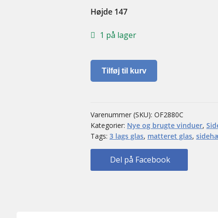
Højde 147
1 på lager
Sidehængt
Tilføj til kurv
Vindue
antal
Varenummer (SKU):
OF2880C
Kategorier:
Nye og brugte vinduer
,
Sid
Tags:
3 lags glas
,
matteret glas
,
sidehæ
Del på Facebook