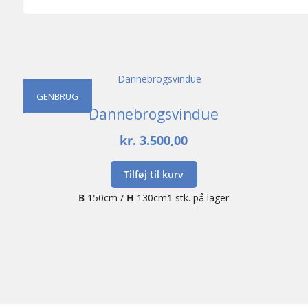
GENBRUG
Dannebrogsvindue
kr.
3.500,00
Tilføj til kurv
B
150cm /
H
130cm
1
stk. på lager