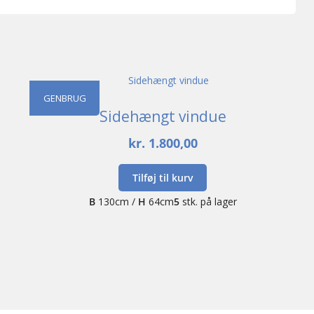
GENBRUG
Sidehængt vindue
kr.
1.800,00
Tilføj til kurv
B
130cm /
H
64cm
5
stk. på lager