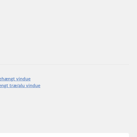
ehængt vindue
ngt træ/alu vindue