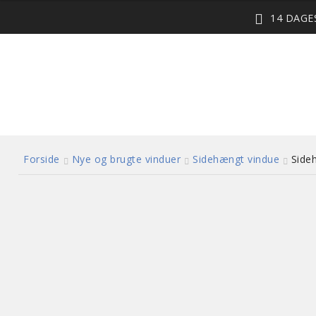
14 DAG
Forside
Nye og brugte vinduer
Sidehængt vindue
Side
3 lags energiglas