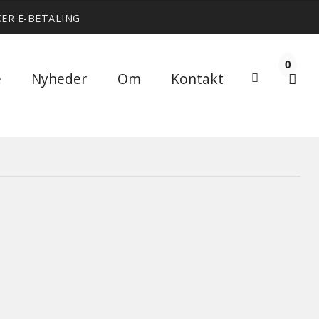
KER E-BETALING
0
Søg
e
Nyheder
Om
Kontakt
Søg
efter: