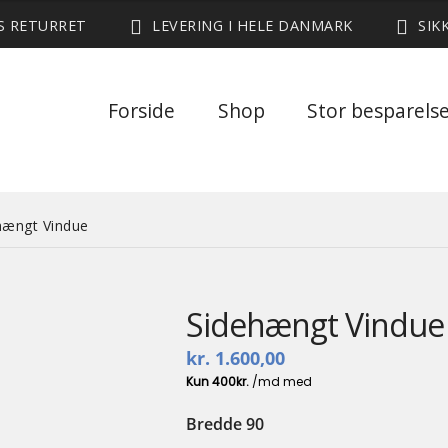
ES RETURRET
LEVERING I HELE DANMARK
SIK
Forside
Shop
Stor besparels
hængt Vindue
Sidehængt Vindue
kr.
1.600,00
Bredde 90