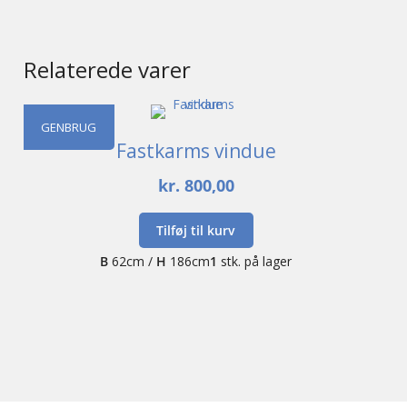
Relaterede varer
GENBRUG
Fastkarms vindue
kr.
800,00
Tilføj til kurv
B
62cm /
H
186cm
1
stk. på lager