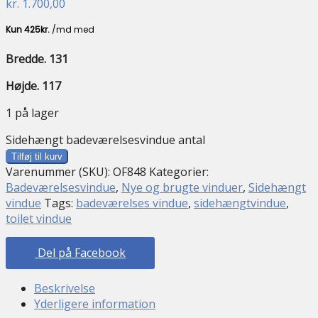
kr.
1.700,00
Bredde. 131
Højde. 117
1 på lager
Sidehængt badeværelsesvindue antal
Tilføj til kurv
Varenummer (SKU):
OF848
Kategorier:
Badeværelsesvindue
,
Nye og brugte vinduer
,
Sidehængt
vindue
Tags:
badeværelses vindue
,
sidehængtvindue
,
toilet vindue
Del på Facebook
Beskrivelse
Yderligere information