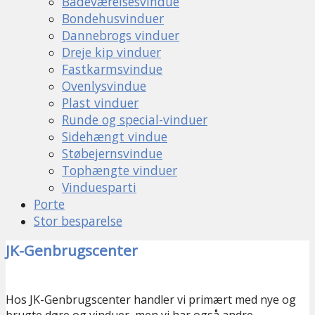
Badeværelsesvindue
Bondehusvinduer
Dannebrogs vinduer
Dreje kip vinduer
Fastkarmsvindue
Ovenlysvindue
Plast vinduer
Runde og special-vinduer
Sidehængt vindue
Støbejernsvindue
Tophængte vinduer
Vinduesparti
Porte
Stor besparelse
JK-Genbrugscenter
Hos JK-Genbrugscenter handler vi primært med nye og
brugte døre og vinduer, men vi har også andre