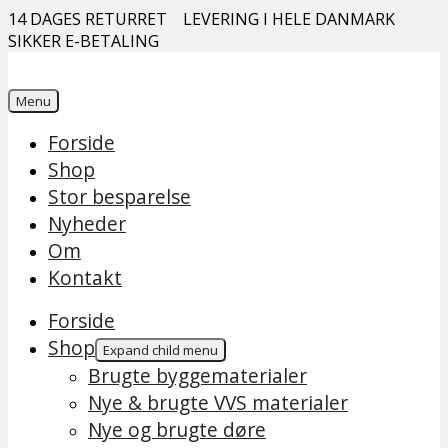
14 DAGES RETURRET
LEVERING I HELE DANMARK
SIKKER E-BETALING
Menu
Forside
Shop
Stor besparelse
Nyheder
Om
Kontakt
Forside
Shop
Expand child menu
Brugte byggematerialer
Nye & brugte VVS materialer
Nye og brugte døre