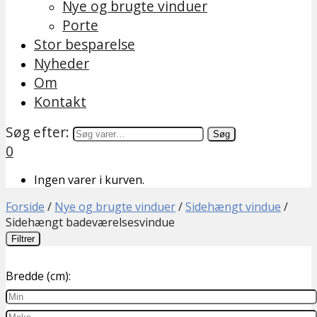
Nye og brugte vinduer
Porte
Stor besparelse
Nyheder
Om
Kontakt
Søg efter:
Søg
0
Ingen varer i kurven.
Forside
/
Nye og brugte vinduer
/
Sidehængt vindue
/
Sidehængt badeværelsesvindue
Filtrer
Bredde (cm):