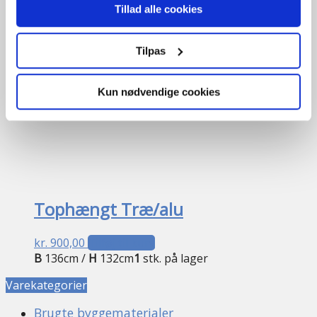
Tillad alle cookies
Tilpas
Kun nødvendige cookies
Tophængt Træ/alu
kr.
900,00
Tilføj til kurv
B
136cm /
H
132cm
1
stk. på lager
Varekategorier
Brugte byggematerialer