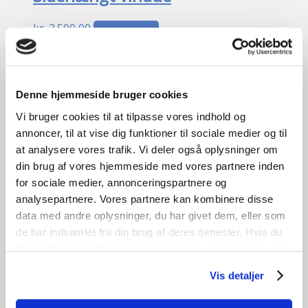
kr.
2.500,00
Tilføj til kurv
B
161cm /
H
125cm
1
stk. på lager
GENBRUG
Denne hjemmeside bruger cookies
Vi bruger cookies til at tilpasse vores indhold og
annoncer, til at vise dig funktioner til sociale medier og til
at analysere vores trafik. Vi deler også oplysninger om
din brug af vores hjemmeside med vores partnere inden
for sociale medier, annonceringspartnere og
analysepartnere. Vores partnere kan kombinere disse
data med andre oplysninger, du har givet dem, eller som
Sidehængt vindue
de har indsamlet fra din brug af deres tjenester. Hvis du
fortsætter med at bruge sitet acceptere du samtidig vores
kr.
1.200,00
Tilføj til kurv
cookies.
Vis detaljer
B
112cm /
H
85cm
1
stk. på lager
GENBRUG