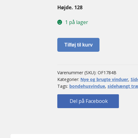
Højde. 128
1 på lager
Sidehængt
Tilføj til kurv
vindue
antal
Varenummer (SKU):
OF1784B
Kategorier:
Nye og brugte vinduer
,
Sid
Tags:
bondehusvindue
,
sidehængt træ
Del på Facebook