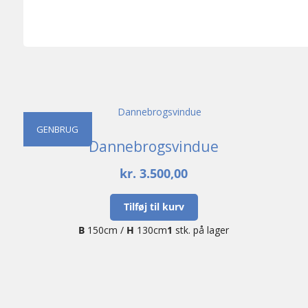
GENBRUG
Dannebrogsvindue
kr.
3.500,00
Tilføj til kurv
B
150cm /
H
130cm
1
stk. på lager