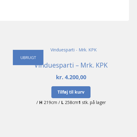
UBRUGT
Vinduesparti – Mrk. KPK
kr.
4.200,00
Tilføj til kurv
/
H
219cm /
L
258cm
1
stk. på lager