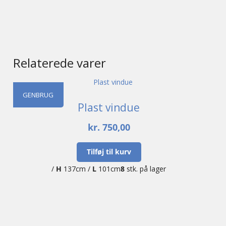
Relaterede varer
GENBRUG
Plast vindue
kr.
750,00
Tilføj til kurv
/
H
137cm /
L
101cm
8
stk. på lager