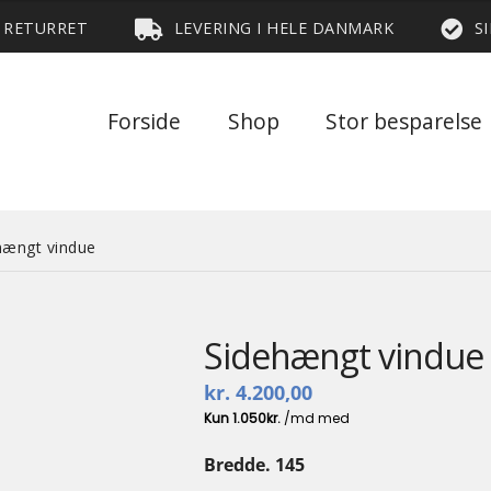
S RETURRET
LEVERING I HELE DANMARK
S
Forside
Shop
Stor besparelse
hængt vindue
Sidehængt vindue
kr.
4.200,00
Bredde. 145