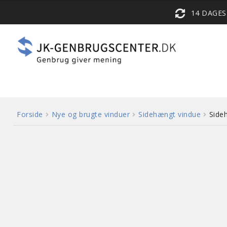
14 DAGE
Forside
Nye og brugte vinduer
Sidehængt vindue
Side
3 lags energiglas