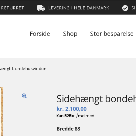
S RETURRET
LEVERING I HELE DANMARK
S
Forside
Shop
Stor besparelse
hængt bondehusvindue
Sidehængt bonde
🔍
kr.
2.100,00
Bredde 88