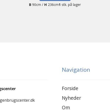
B
90cm /
H
236cm
1
stk. på lager
Navigation
Forside
gscenter
Nyheder
-genbrugscenter.dk
Om