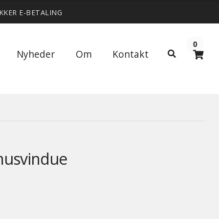
IKKER E-BETALING
0
Søg
Nyheder
Om
Kontakt
Søg
efter:
husvindue