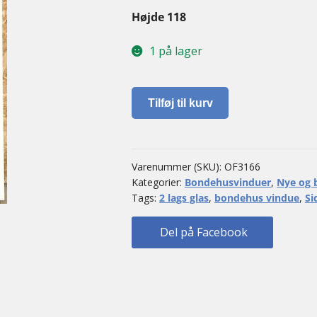
Højde 118
1 på lager
Sidehængt
Tilføj til kurv
bondehusvindue
antal
Varenummer (SKU):
OF3166
Kategorier:
Bondehusvinduer
,
Nye og 
Tags:
2 lags glas
,
bondehus vindue
,
Si
Del på Facebook