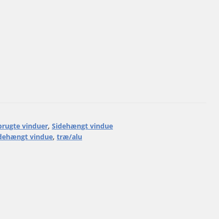
brugte vinduer
,
Sidehængt vindue
dehængt vindue
,
træ/alu