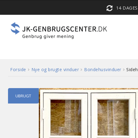
14 DAGE
Forside
Nye og brugte vinduer
Bondehusvinduer
Side
UBRUGT