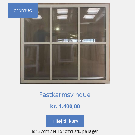
GENBRUG
Fastkarmsvindue
kr.
1.400,00
Tilføj til kurv
B
132cm /
H
154cm
1
stk. på lager