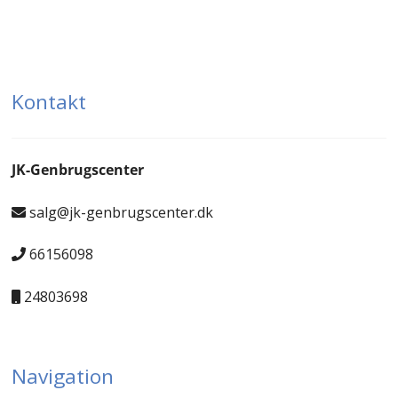
Kontakt
JK-Genbrugscenter
salg@jk-genbrugscenter.dk
66156098
24803698
Navigation