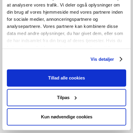
B
81cm /
H
198cm
1
stk. på lager
at analysere vores trafik. Vi deler også oplysninger om
din brug af vores hjemmeside med vores partnere inden
for sociale medier, annonceringspartnere og
analysepartnere. Vores partnere kan kombinere disse
data med andre oplysninger, du har givet dem, eller som
GENBRUG
de har indsamlet fra din brug af deres tjenester. Hvis du
Terrassedør
fortsætter med at bruge sitet acceptere du samtidig vores
cookies.
kr.
1.250,00
Vis detaljer
Tilføj til kurv
Tillad alle cookies
B
76cm /
H
215cm
1
stk. på lager
Tilpas
GENBRUG
Kun nødvendige cookies
Fyldningsdør uden karm