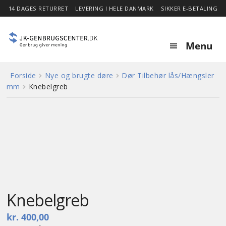
14 DAGES RETURRET
LEVERING I HELE DANMARK
SIKKER E-BETALING
Menu
Forside
Nye og brugte døre
Dør Tilbehør lås/Hængsler
Forside
mm
Knebelgreb
Expa
Shop
child
menu
Stor besparelse
GENBRUG
Nyheder
Knebelgreb
Om
kr.
400,00