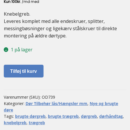
Kontakt
Knebelgreb.
Leveres komplet med alle endeskruer, splitter,
messingbøsninger og ligekærv stålskruer til direkte
montering på ældre dørtype.
1 på lager
Knebelgreb
Tilføj til kurv
antal
Varenummer (SKU):
OD739
Kategorier:
Dør Tilbehør lås/Hængsler mm
,
Nye og brugte
døre
Tags:
brugte dørgreb
,
brugte trægreb
,
dørgreb
,
dørhåndtag
,
knebelgreb
,
trægreb