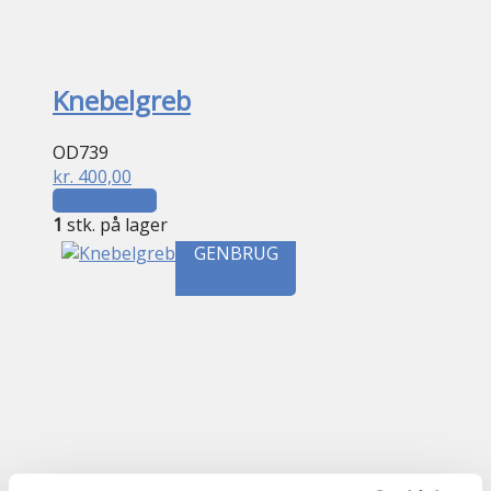
Knebelgreb
OD739
kr.
400,00
Tilføj til kurv
1
stk. på lager
GENBRUG