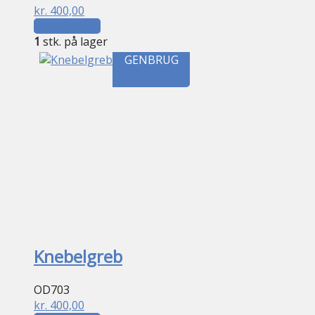
kr.
400,00
Tilføj til kurv
1
stk. på lager
GENBRUG
Knebelgreb
OD703
kr.
400,00