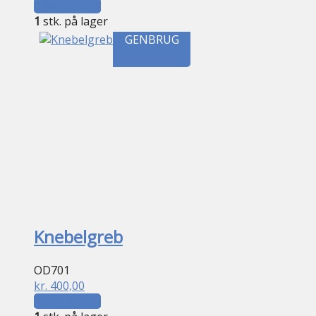
Tilføj til kurv
1
stk. på lager
GENBRUG
Knebelgreb
OD701
kr.
400,00
Tilføj til kurv