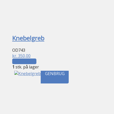
Knebelgreb
OD743
kr.
350,00
Tilføj til kurv
1
stk. på lager
GENBRUG