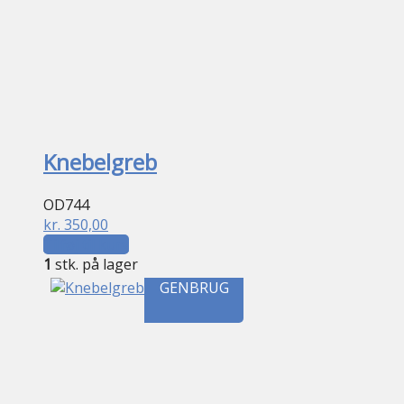
Knebelgreb
OD744
kr.
350,00
Tilføj til kurv
1
stk. på lager
GENBRUG