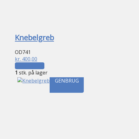
Knebelgreb
OD741
kr.
400,00
Tilføj til kurv
1
stk. på lager
GENBRUG