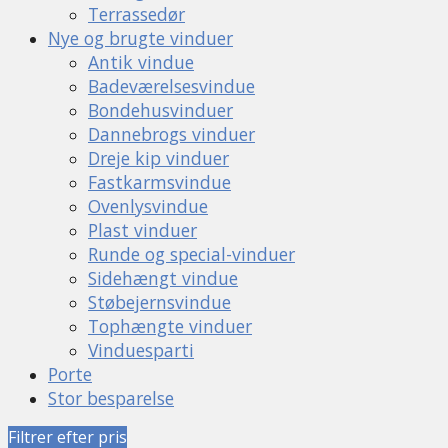
Terrassedør
Nye og brugte vinduer
Antik vindue
Badeværelsesvindue
Bondehusvinduer
Dannebrogs vinduer
Dreje kip vinduer
Fastkarmsvindue
Ovenlysvindue
Plast vinduer
Runde og special-vinduer
Sidehængt vindue
Støbejernsvindue
Tophængte vinduer
Vinduesparti
Porte
Stor besparelse
Filtrer efter pris