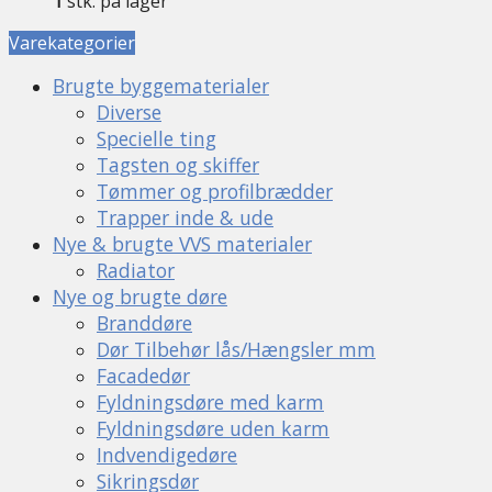
1
stk. på lager
Varekategorier
Brugte byggematerialer
Diverse
Specielle ting
Tagsten og skiffer
Tømmer og profilbrædder
Trapper inde & ude
Nye & brugte VVS materialer
Radiator
Nye og brugte døre
Branddøre
Dør Tilbehør lås/Hængsler mm
Facadedør
Fyldningsdøre med karm
Fyldningsdøre uden karm
Indvendigedøre
Sikringsdør