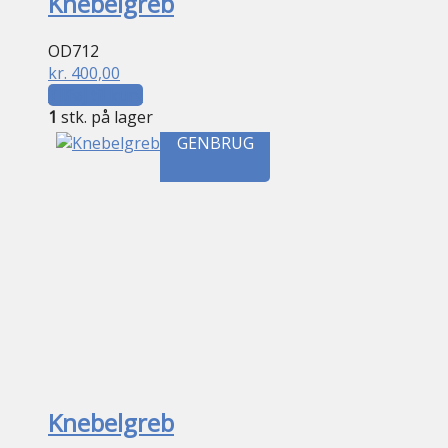
Knebelgreb
OD712
kr.
400,00
Tilføj til kurv
1
stk. på lager
GENBRUG
Knebelgreb