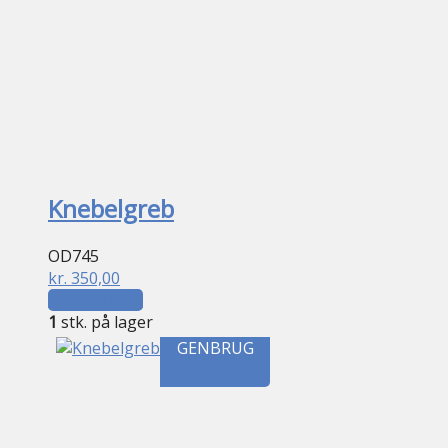
Knebelgreb
OD745
kr.
350,00
Tilføj til kurv
1
stk. på lager
GENBRUG