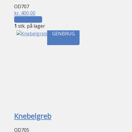
OD707
kr.
400,00
Tilføj til kurv
1
stk. på lager
GENBRUG
Knebelgreb
OD705