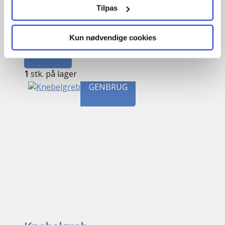
Tilpas
Knebelgreb
Kun nødvendige cookies
OD723
kr.
400,00
Tilføj til kurv
1
stk. på lager
GENBRUG