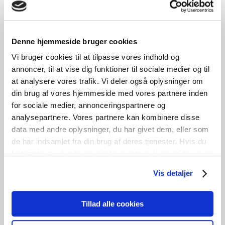
Knebelgreb
Denne hjemmeside bruger cookies
OD726
Vi bruger cookies til at tilpasse vores indhold og
kr.
400,00
annoncer, til at vise dig funktioner til sociale medier og til
Tilføj til kurv
at analysere vores trafik. Vi deler også oplysninger om
1
stk. på lager
din brug af vores hjemmeside med vores partnere inden
GENBRUG
for sociale medier, annonceringspartnere og
analysepartnere. Vores partnere kan kombinere disse
data med andre oplysninger, du har givet dem, eller som
de har indsamlet fra din brug af deres tjenester. Hvis du
fortsætter med at bruge sitet acceptere du samtidig vores
cookies.
Vis detaljer
Tillad alle cookies