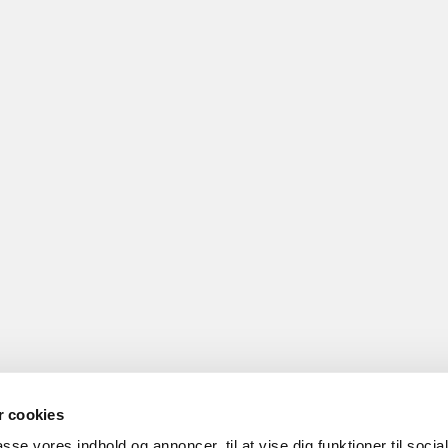
 cookies
passe vores indhold og annoncer, til at vise dig funktioner til socia