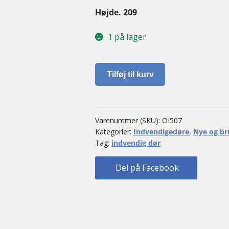
Højde. 209
1 på lager
Indvendig
Tilføj til kurv
dør
antal
Varenummer (SKU):
OI507
Kategorier:
Indvendigedøre
,
Nye og br
Tag:
indvendig dør
Del på Facebook