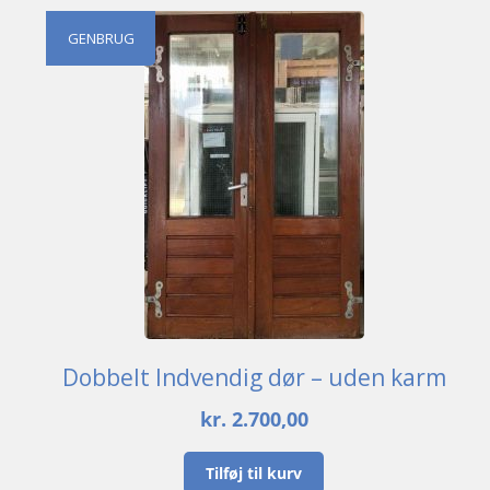
GENBRUG
Dobbelt Indvendig dør – uden karm
kr.
2.700,00
Tilføj til kurv