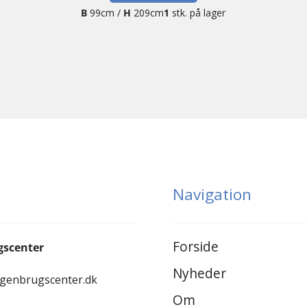
B
99cm /
H
209cm
1
stk. på lager
Navigation
Forside
gscenter
Nyheder
-genbrugscenter.dk
Om