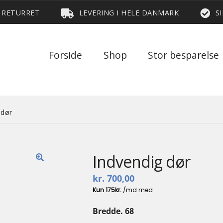
S RETURRET
LEVERING I HELE DANMARK
S
Forside
Shop
Stor besparelse
 dør
Indvendig dør
🔍
kr.
700,00
Bredde. 68