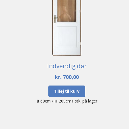
Indvendig dør
kr.
700,00
Tilføj til kurv
B
68cm /
H
209cm
1
stk. på lager