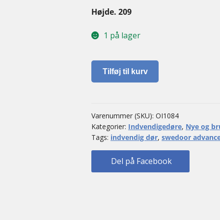
Højde. 209
1 på lager
Indvendig
Tilføj til kurv
dør
med
karmsæt
antal
Varenummer (SKU):
OI1084
Kategorier:
Indvendigedøre
,
Nye og br
Tags:
indvendig dør
,
swedoor advance
Del på Facebook