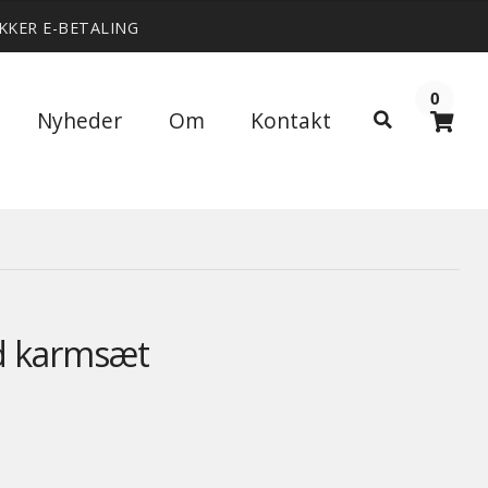
IKKER E-BETALING
0
Søg
Nyheder
Om
Kontakt
Søg
efter:
d karmsæt