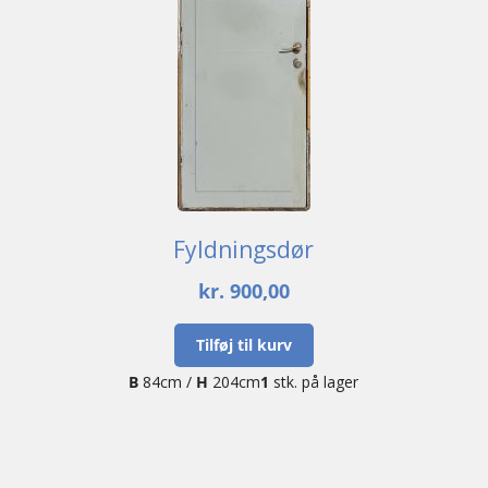
Fyldningsdør
kr.
900,00
Tilføj til kurv
B
84cm /
H
204cm
1
stk. på lager