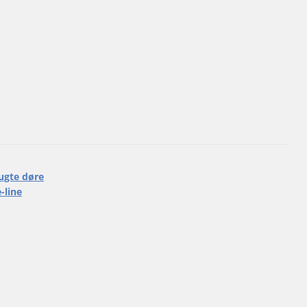
ugte døre
-line