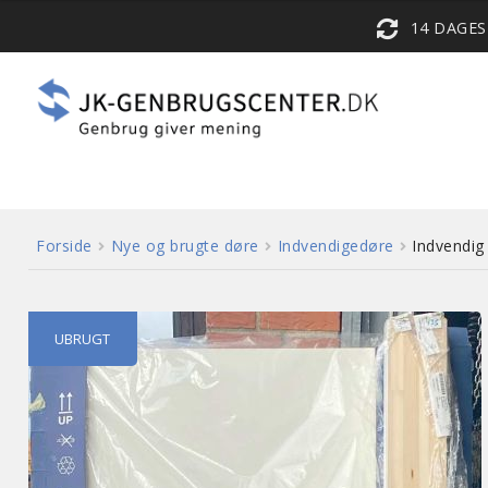
14 DAGE
Forside
Nye og brugte døre
Indvendigedøre
Indvendi
UBRUGT