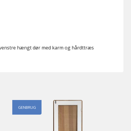
t venstre hængt dør med karm og hårdttræs
GENBRUG