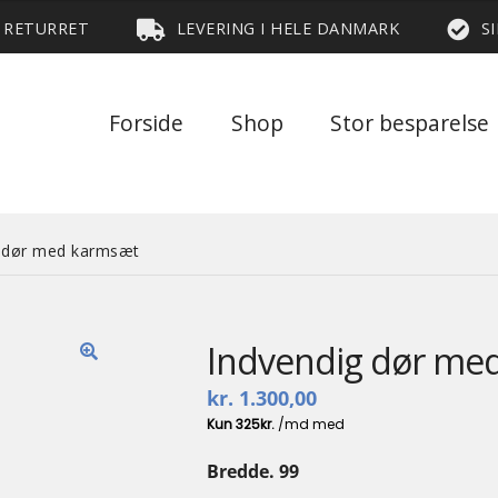
S RETURRET
LEVERING I HELE DANMARK
S
Forside
Shop
Stor besparelse
g dør med karmsæt
Indvendig dør me
🔍
kr.
1.300,00
Bredde. 99