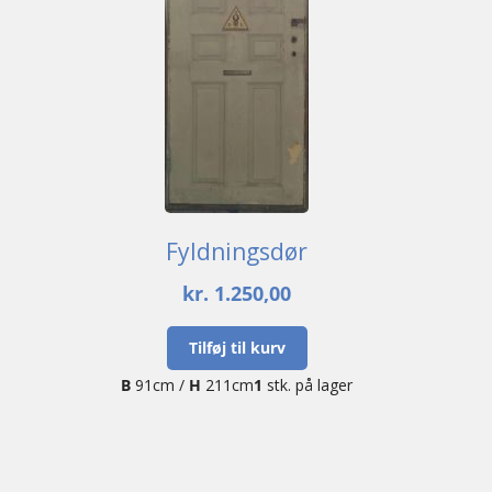
Fyldningsdør
kr.
1.250,00
Tilføj til kurv
B
91cm /
H
211cm
1
stk. på lager