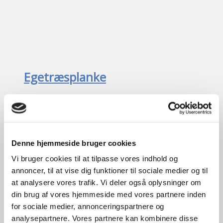
Egetræsplanke
kr.
1.200,00
Tilføj til kurv
B
15-30cm /
H
5cm /
L
470cm
1
stk. på lager
3 lags
energiglas
Denne hjemmeside bruger cookies
Vi bruger cookies til at tilpasse vores indhold og
annoncer, til at vise dig funktioner til sociale medier og til
at analysere vores trafik. Vi deler også oplysninger om
din brug af vores hjemmeside med vores partnere inden
for sociale medier, annonceringspartnere og
analysepartnere. Vores partnere kan kombinere disse