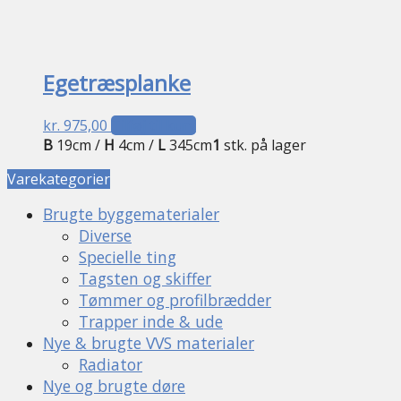
Egetræsplanke
kr.
975,00
Tilføj til kurv
B
19cm /
H
4cm /
L
345cm
1
stk. på lager
Varekategorier
Brugte byggematerialer
Diverse
Specielle ting
Tagsten og skiffer
Tømmer og profilbrædder
Trapper inde & ude
Nye & brugte VVS materialer
Radiator
Nye og brugte døre