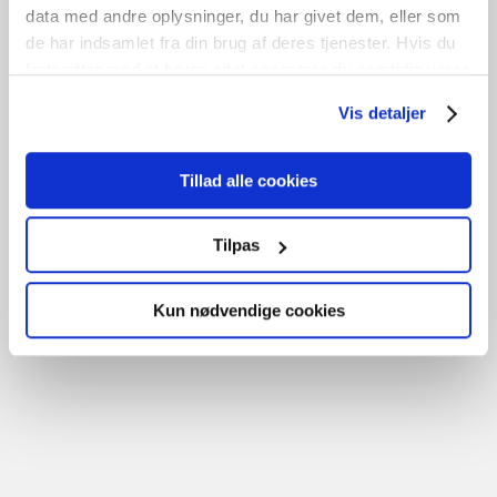
data med andre oplysninger, du har givet dem, eller som
de har indsamlet fra din brug af deres tjenester. Hvis du
fortsætter med at bruge sitet acceptere du samtidig vores
cookies.
Vis detaljer
Bondehus vindue
Tillad alle cookies
kr.
3.300,00
Tilføj til kurv
B
112cm /
H
142cm
1
stk. på lager
GENBRUG
Tilpas
Kun nødvendige cookies