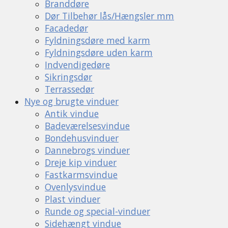
Branddøre
Dør Tilbehør lås/Hængsler mm
Facadedør
Fyldningsdøre med karm
Fyldningsdøre uden karm
Indvendigedøre
Sikringsdør
Terrassedør
Nye og brugte vinduer
Antik vindue
Badeværelsesvindue
Bondehusvinduer
Dannebrogs vinduer
Dreje kip vinduer
Fastkarmsvindue
Ovenlysvindue
Plast vinduer
Runde og special-vinduer
Sidehængt vindue