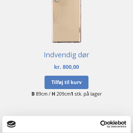
Indvendig dør
kr.
800,00
Tilføj til kurv
B
89cm /
H
209cm
1
stk. på lager
UBRUGT