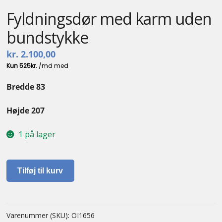
Fyldningsdør med karm uden
bundstykke
kr.
2.100,00
Bredde 83
Højde 207
1 på lager
Fyldningsdør
Tilføj til kurv
med
karm
uden
bundstykke
Varenummer (SKU):
OI1656