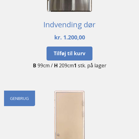
Indvending dør
kr.
1.200,00
Tilføj til kurv
B
99cm /
H
209cm
1
stk. på lager
GENBRUG