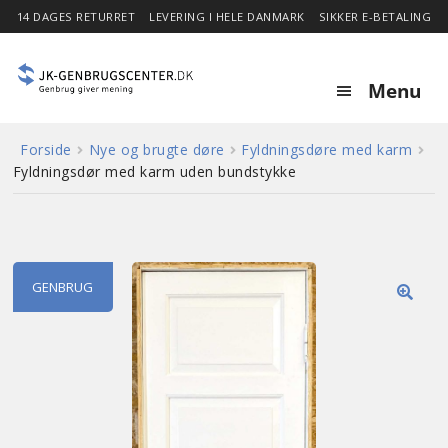
14 DAGES RETURRET
LEVERING I HELE DANMARK
SIKKER E-BETALING
Menu
Forside
Nye og brugte døre
Fyldningsdøre med karm
Forside
Fyldningsdør med karm uden bundstykke
Expa
Shop
child
menu
Stor besparelse
GENBRUG
🔍
Nyheder
Om