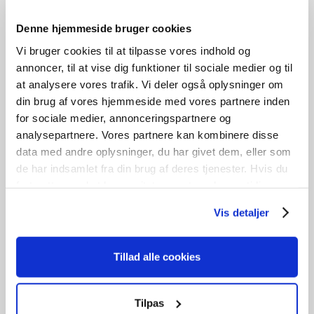
Denne hjemmeside bruger cookies
Vi bruger cookies til at tilpasse vores indhold og
annoncer, til at vise dig funktioner til sociale medier og til
at analysere vores trafik. Vi deler også oplysninger om
din brug af vores hjemmeside med vores partnere inden
for sociale medier, annonceringspartnere og
analysepartnere. Vores partnere kan kombinere disse
data med andre oplysninger, du har givet dem, eller som
de har indsamlet fra din brug af deres tjenester. Hvis du
fortsætter med at bruge sitet acceptere du samtidig vores
Indvendig Swedoor
cookies.
Vis detaljer
kr.
1.400,00
Tillad alle cookies
Tilføj til kurv
B
99cm /
H
209cm
1
stk. på lager
Tilpas