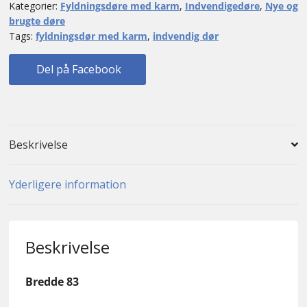
Kategorier:
Fyldningsdøre med karm
,
Indvendigedøre
,
Nye og
antal
brugte døre
Tags:
fyldningsdør med karm
,
indvendig dør
Del på Facebook
Beskrivelse
Yderligere information
Beskrivelse
Bredde 83