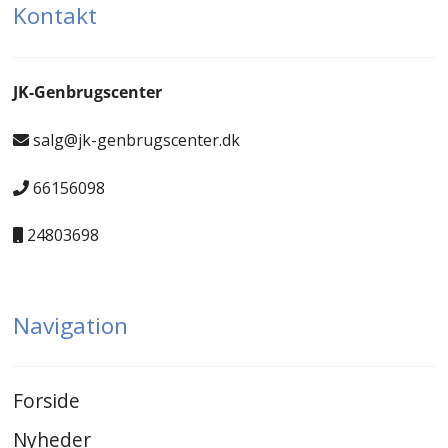
Kontakt
JK-Genbrugscenter
salg@jk-genbrugscenter.dk
66156098
24803698
Navigation
Forside
Nyheder