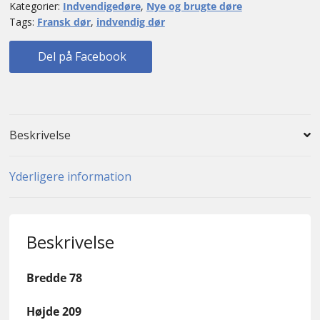
Kategorier:
Indvendigedøre
,
Nye og brugte døre
bundstykke
Tags:
Fransk dør
,
indvendig dør
antal
Del på Facebook
Beskrivelse
Yderligere information
Beskrivelse
Bredde 78
Højde 209