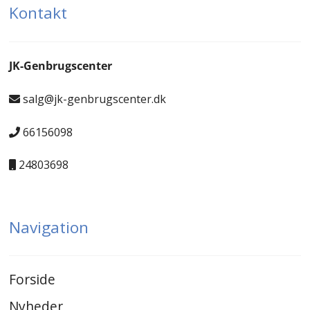
Kontakt
JK-Genbrugscenter
salg@jk-genbrugscenter.dk
66156098
24803698
Navigation
Forside
Nyheder