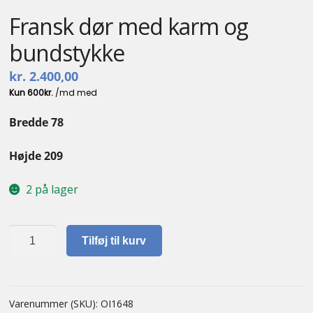
Fransk dør med karm og
bundstykke
kr.
2.400,00
Bredde 78
Højde 209
2 på lager
Fransk
Tilføj til kurv
dør
med
karm
og
Varenummer (SKU):
OI1648