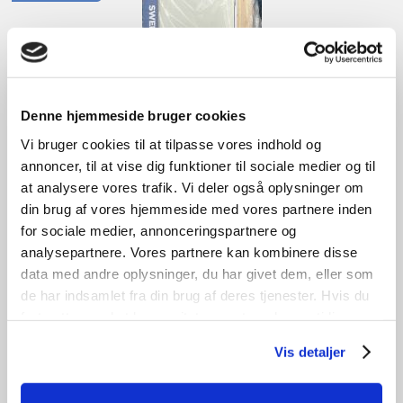
Denne hjemmeside bruger cookies
Vi bruger cookies til at tilpasse vores indhold og
annoncer, til at vise dig funktioner til sociale medier og til
at analysere vores trafik. Vi deler også oplysninger om
din brug af vores hjemmeside med vores partnere inden
for sociale medier, annonceringspartnere og
analysepartnere. Vores partnere kan kombinere disse
Indvendig dør med karmsæt
data med andre oplysninger, du har givet dem, eller som
de har indsamlet fra din brug af deres tjenester. Hvis du
kr.
1.300,00
fortsætter med at bruge sitet acceptere du samtidig vores
cookies.
Tilføj til kurv
Vis detaljer
B
99cm /
H
209cm
1
stk. på lager