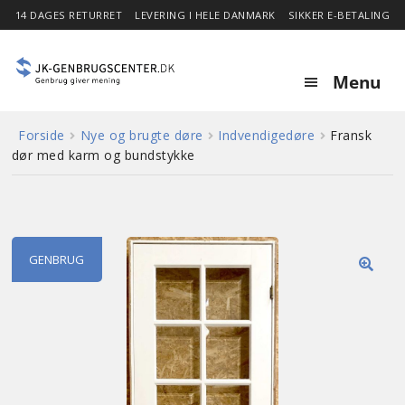
14 DAGES RETURRET
LEVERING I HELE DANMARK
SIKKER E-BETALING
Menu
Forside
Nye og brugte døre
Indvendigedøre
Fransk
Forside
dør med karm og bundstykke
Expa
Shop
child
menu
Stor besparelse
GENBRUG
🔍
Nyheder
Om