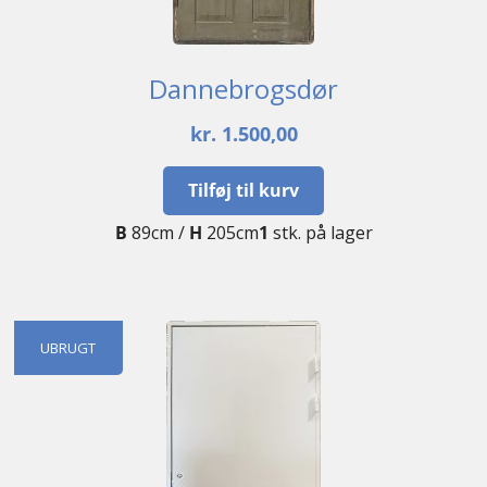
Dannebrogsdør
kr.
1.500,00
Tilføj til kurv
B
89cm /
H
205cm
1
stk. på lager
UBRUGT