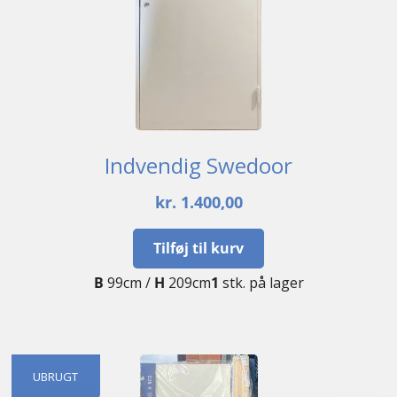
Indvendig Swedoor
kr.
1.400,00
Tilføj til kurv
B
99cm /
H
209cm
1
stk. på lager
UBRUGT