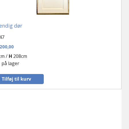
endig dør
47
200,00
cm /
H
208cm
. på lager
Tilføj til kurv