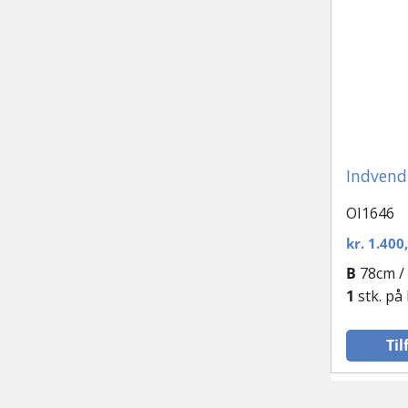
Indvend
OI1646
kr.
1.400
B
78cm /
1
stk. på
Til