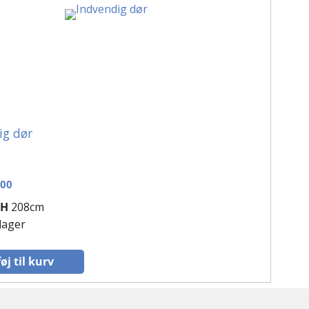
ig dør
,00
H
208cm
 lager
føj til kurv