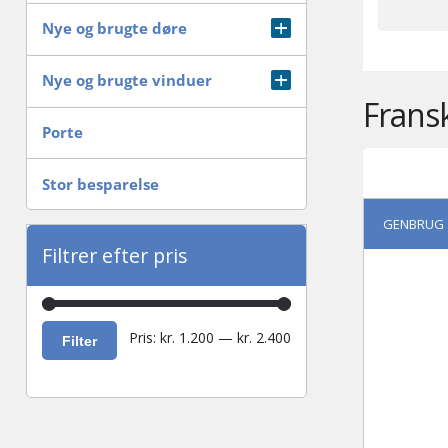
Specielle ting
Radiator
Nye og brugte døre
Tagsten og skiffer
Branddøre
Nye og brugte vinduer
Frans
Tømmer og profilbrædder
Dør Tilbehør lås/Hængsler mm
Antik vindue
Porte
Trapper inde & ude
Facadedør
Badeværelsesvindue
Stor besparelse
GENBRUG
Fyldningsdøre med karm
Bondehusvinduer
Filtrer efter pris
Fyldningsdøre uden karm
Dannebrogs vinduer
Indvendigedøre
Dreje kip vinduer
Mindste
Højeste
Pris:
kr. 1.200
—
kr. 2.400
Filter
pris
pris
Sikringsdør
Fastkarmsvindue
Terrassedør
Ovenlysvindue