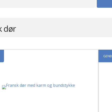
k dør
GENB