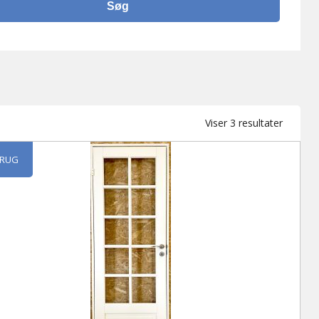
Sortere
Viser 3 resultater
efter
seneste
RUG