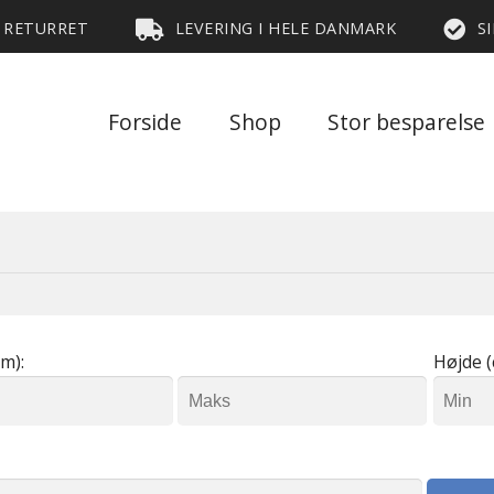
S RETURRET
LEVERING I HELE DANMARK
S
Forside
Shop
Stor besparelse
m):
Højde (