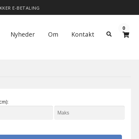
IKKER E-BETALING
0
Søg
Nyheder
Om
Kontakt
Søg
efter:
cm):