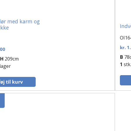
dør med karm og
Indv
ykke
OI16
kr.
1.
,00
B
78
H
209cm
1
stk
 lager
føj til kurv