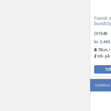
Plast vinduer
Fransk 
Runde og special-vinduer
bundst
Sidehængt vindue
OI1648
kr.
2.400
Støbejernsvindue
B
78cm /
2
stk. på
Tophængte vinduer
Til
Vinduesparti
GENBRUG