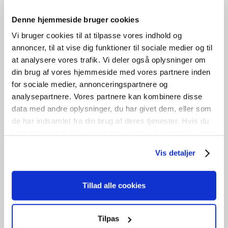
Denne hjemmeside bruger cookies
Vi bruger cookies til at tilpasse vores indhold og
annoncer, til at vise dig funktioner til sociale medier og til
at analysere vores trafik. Vi deler også oplysninger om
din brug af vores hjemmeside med vores partnere inden
for sociale medier, annonceringspartnere og
analysepartnere. Vores partnere kan kombinere disse
data med andre oplysninger, du har givet dem, eller som
de har indsamlet fra din brug af deres tjenester. Hvis du
fortsætter med at bruge sitet acceptere du samtidig vores
cookies.
Dannebrogsvindue
Vis detaljer
kr.
2.000,00
Tillad alle cookies
Tilføj til kurv
B
97cm /
H
180cm
1
stk. på lager
Tilpas