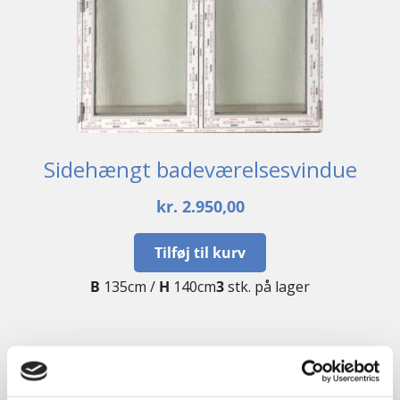
Sidehængt badeværelsesvindue
kr.
2.950,00
Tilføj til kurv
B
135cm /
H
140cm
3
stk. på lager