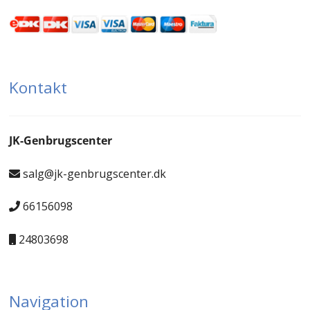
Kontakt
JK-Genbrugscenter
salg@jk-genbrugscenter.dk
66156098
24803698
Navigation