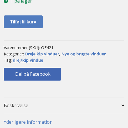
1 på lager
Dreje/kip
Tilføj til kurv
vindue
antal
Varenummer (SKU):
OF421
Kategorier:
Dreje kip vinduer
,
Nye og brugte vinduer
Tag:
drej/kip vindue
Del på Facebook
Beskrivelse
Yderligere information