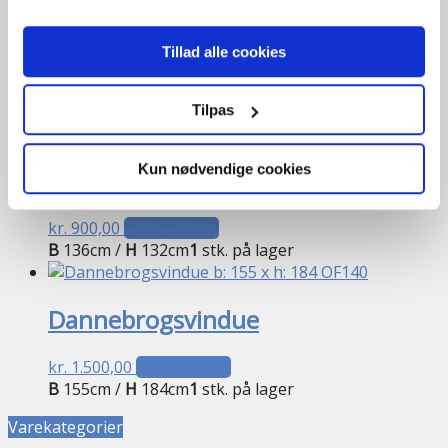
Tillad alle cookies
Tilpas
Kun nødvendige cookies
Tophængt Træ/alu
kr.
900,00
Tilføj til kurv
B
136cm /
H
132cm
1
stk. på lager
Dannebrogsvindue
kr.
1.500,00
Tilføj til kurv
B
155cm /
H
184cm
1
stk. på lager
Varekategorier