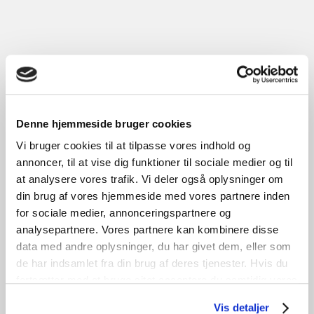
Denne hjemmeside bruger cookies
Vi bruger cookies til at tilpasse vores indhold og
Tophængt vindue
annoncer, til at vise dig funktioner til sociale medier og til
at analysere vores trafik. Vi deler også oplysninger om
kr.
850,00
Tilføj til kurv
din brug af vores hjemmeside med vores partnere inden
B
119cm /
H
133cm
1
stk. på lager
for sociale medier, annonceringspartnere og
GENBRUG
analysepartnere. Vores partnere kan kombinere disse
data med andre oplysninger, du har givet dem, eller som
de har indsamlet fra din brug af deres tjenester. Hvis du
fortsætter med at bruge sitet acceptere du samtidig vores
cookies.
Vis detaljer