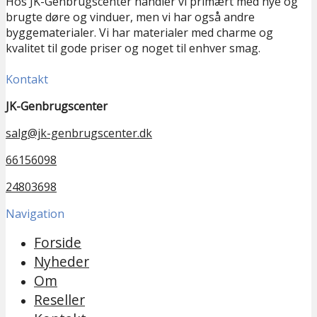
Hos JK-Genbrugscenter handler vi primært med nye og
brugte døre og vinduer, men vi har også andre
byggematerialer. Vi har materialer med charme og
kvalitet til gode priser og noget til enhver smag.
Kontakt
JK-Genbrugscenter
salg@jk-genbrugscenter.dk
66156098
24803698
Navigation
Forside
Nyheder
Om
Reseller