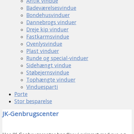
Antik vindue
Badeværelsesvindue
Bondehusvinduer
Dannebrogs vinduer
Dreje kip vinduer
Fastkarmsvindue
Ovenlysvindue
Plast vinduer
Runde og special-vinduer
Sidehængt vindue
Støbejernsvindue
Tophængte vinduer
Vinduesparti
Porte
Stor besparelse
JK-Genbrugscenter