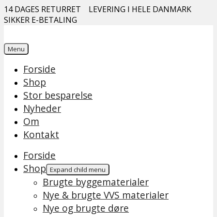
14 DAGES RETURRET
LEVERING I HELE DANMARK
SIKKER E-BETALING
Menu
Forside
Shop
Stor besparelse
Nyheder
Om
Kontakt
Forside
Shop
Expand child menu
Brugte byggematerialer
Nye & brugte VVS materialer
Nye og brugte døre