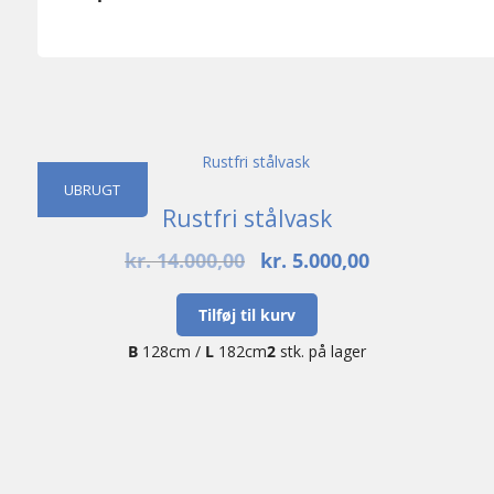
UBRUGT
Rustfri stålvask
Den
Den
kr.
14.000,00
kr.
5.000,00
oprindelige
aktuelle
pris
pris
Tilføj til kurv
var:
er:
B
128cm /
L
182cm
2
stk. på lager
kr. 14.000,00.
kr. 5.000,00.