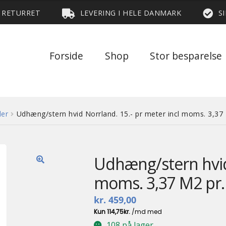
S RETURRET
LEVERING I HELE DANMARK
S
Forside
Shop
Stor besparelse
der
Udhæng/stern hvid Norrland. 15.- pr meter incl moms. 3,37 M
Udhæng/stern hvid 
🔍
moms. 3,37 M2 pr. 
kr.
459,00
108 på lager