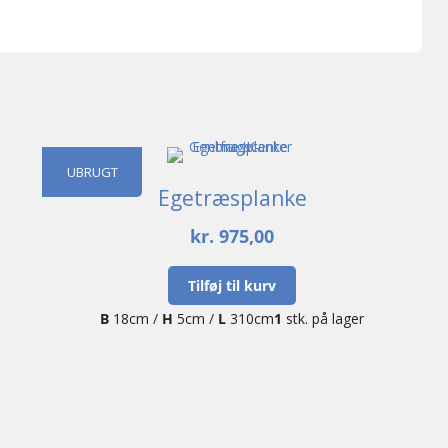
UBRUGT
Egetræsplanke
kr.
975,00
Tilføj til kurv
B
18cm /
H
5cm /
L
310cm
1
stk. på lager