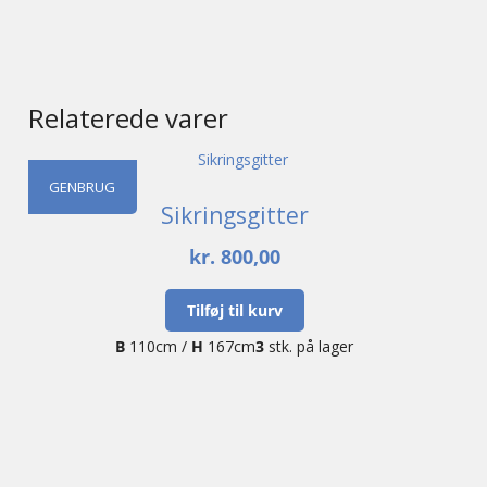
Relaterede varer
GENBRUG
Sikringsgitter
kr.
800,00
Tilføj til kurv
B
110cm /
H
167cm
3
stk. på lager