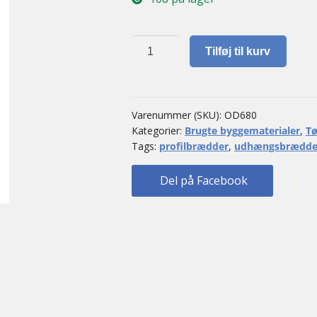
Udhæng/stern
Tilføj til kurv
hvid
Norrland.
15.-
pr
Varenummer (SKU):
OD680
Kategorier:
Brugte byggematerialer
,
Tø
meter
Tags:
profilbrædder
,
udhængsbrædde
incl
moms.
Del på Facebook
3,37
M2
pr.
bundt.
Pris
pr.
bundt.
antal