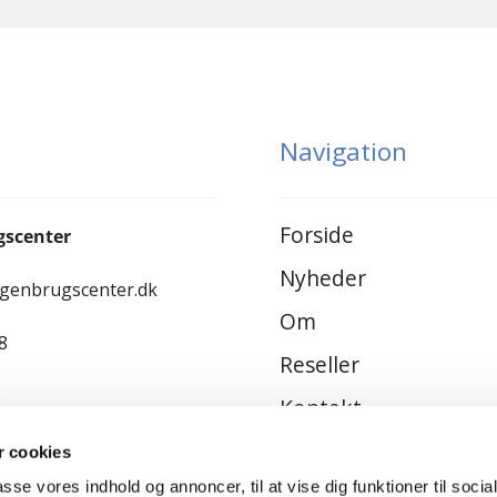
Navigation
Forside
gscenter
Nyheder
-genbrugscenter.dk
Om
8
Reseller
8
Kontakt
Privatlivspolitik
 cookies
passe vores indhold og annoncer, til at vise dig funktioner til socia
Handelsbetingelser