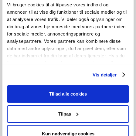
Vi bruger cookies til at tilpasse vores indhold og
annoncer, til at vise dig funktioner til sociale medier og til
at analysere vores trafik. Vi deler også oplysninger om
din brug af vores hjemmeside med vores partnere inden
for sociale medier, annonceringspartnere og
Fastkarmsvindue – Velfac træ/alu
analysepartnere. Vores partnere kan kombinere disse
data med andre oplysninger, du har givet dem, eller som
kr.
1.800,00
de har indsamlet fra din brug af deres tjenester. Hvis du
fortsætter med at bruge sitet acceptere du samtidig vores
Tilføj til kurv
cookies.
Vis detaljer
B
80cm /
L
233cm
2
stk. på lager
Tillad alle cookies
Tilpas
3 lags energiglas
Kun nødvendige cookies