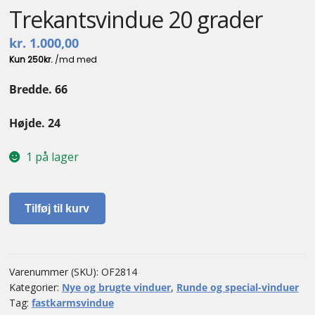
Trekantsvindue 20 grader
Kontakt
kr.
1.000,00
Bredde. 66
Højde. 24
1 på lager
Trekantsvindue
Tilføj til kurv
20
grader
antal
Varenummer (SKU):
OF2814
Kategorier:
Nye og brugte vinduer
,
Runde og special-vinduer
Tag:
fastkarmsvindue