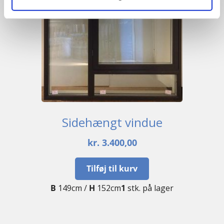
Sidehængt vindue
kr.
3.400,00
Tilføj til kurv
B
149cm /
H
152cm
1
stk. på lager