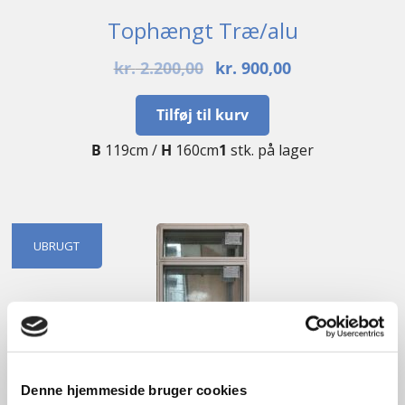
Tophængt Træ/alu
Den
Den
kr.
2.200,00
kr.
900,00
oprindelige
aktuelle
pris
pris
Tilføj til kurv
var:
er:
B
119cm /
H
160cm
1
stk. på lager
kr. 2.200,00.
kr. 900,00.
UBRUGT
Denne hjemmeside bruger cookies