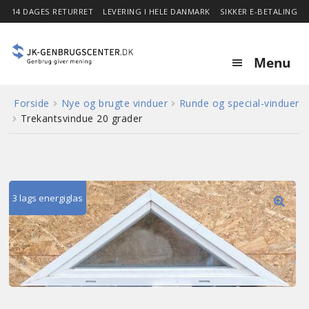
14 DAGES RETURRET
LEVERING I HELE DANMARK
SIKKER E-BETALING
Menu
Forside
Nye og brugte vinduer
Runde og special-vinduer
Forside
Trekantsvindue 20 grader
Expa
Shop
child
menu
Stor besparelse
3 lags energiglas
🔍
Nyheder
Om