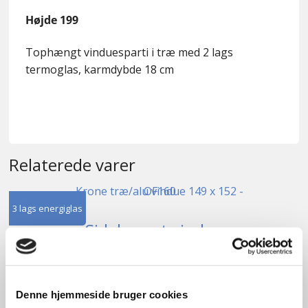
Højde 199
Tophængt vinduesparti i træ med 2 lags
termoglas, karmdybde 18 cm
Relaterede varer
3 lags energiglas
Sidehængt vindue
kr.
3.400,00
Tilføj til kurv
Denne hjemmeside bruger cookies