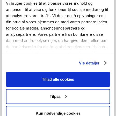
Vi bruger cookies til at tilpasse vores indhold og
B
149cm /
H
152cm
1
stk. på lager
annoncer, til at vise dig funktioner til sociale medier og til
at analysere vores trafik. Vi deler også oplysninger om
din brug af vores hjemmeside med vores partnere inden
for sociale medier, annonceringspartnere og
GENBRUG
analysepartnere. Vores partnere kan kombinere disse
Dannebrogsvindue
data med andre oplysninger, du har givet dem, eller som
de har indsamlet fra din brug af deres tjenester. Hvis du
kr.
3.900,00
fortsætter med at bruge sitet acceptere du samtidig vores
cookies.
Vis detaljer
Tilføj til kurv
B
119cm /
H
150cm
1
stk. på lager
Tillad alle cookies
Tilpas
Kun nødvendige cookies