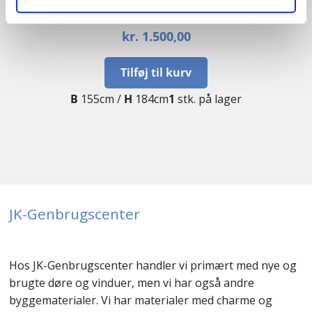
Dannebrogsvindue
kr.
1.500,00
Tilføj til kurv
B
155cm /
H
184cm
1
stk. på lager
JK-Genbrugscenter
Hos JK-Genbrugscenter handler vi primært med nye og
brugte døre og vinduer, men vi har også andre
byggematerialer. Vi har materialer med charme og