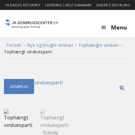
14 DAGES RETURRET
LEVERING I HELE DANMARK
SIKKER E-BETALING
Menu
Forside
Nye og brugte vinduer
Tophængte vinduer
Forside
Tophængt vinduesparti
Expa
Shop
child
menu
Stor besparelse
GENBRUG
🔍
Nyheder
Om