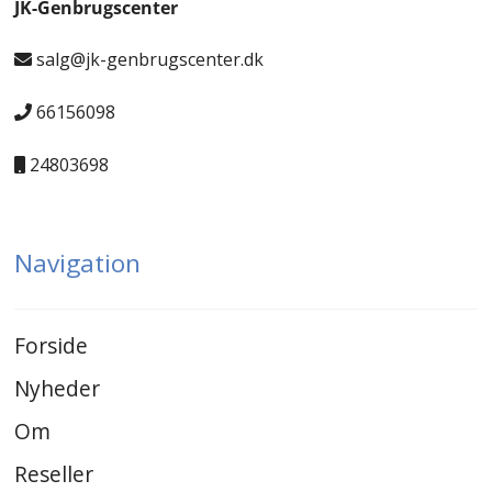
JK-Genbrugscenter
salg@jk-genbrugscenter.dk
66156098
24803698
Navigation
Forside
Nyheder
Om
Reseller