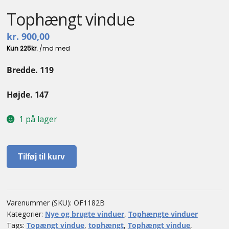
Tophængt vindue
kr.
900,00
Bredde. 119
Højde. 147
1 på lager
Tophængt
Tilføj til kurv
vindue
antal
Varenummer (SKU):
OF1182B
Kategorier:
Nye og brugte vinduer
,
Tophængte vinduer
Tags:
Topængt vindue
,
tophængt
,
Tophængt vindue
,