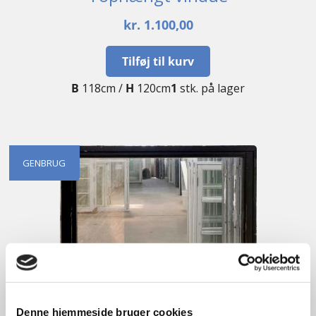
kr.
1.100,00
Tilføj til kurv
B
118cm /
H
120cm
1
stk. på lager
GENBRUG
Denne hjemmeside bruger cookies