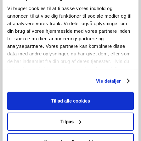
Vi bruger cookies til at tilpasse vores indhold og
annoncer, til at vise dig funktioner til sociale medier og til
at analysere vores trafik. Vi deler også oplysninger om
Tophængt
din brug af vores hjemmeside med vores partnere inden
for sociale medier, annonceringspartnere og
kr.
900,00
analysepartnere. Vores partnere kan kombinere disse
data med andre oplysninger, du har givet dem, eller som
Tilføj til kurv
de har indsamlet fra din brug af deres tjenester. Hvis du
fortsætter med at bruge sitet acceptere du samtidig vores
B
131cm /
H
139cm
2
stk. på lager
cookies.
Vis detaljer
Tillad alle cookies
GENBRUG
Tilpas