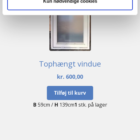
Kun nødvendige cookies
Tophængt vindue
kr.
600,00
Tilføj til kurv
B
59cm /
H
139cm
1
stk. på lager