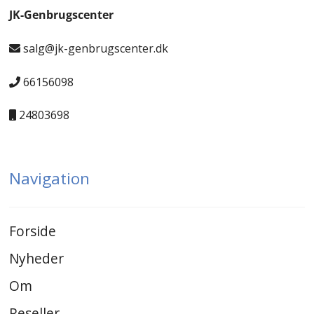
JK-Genbrugscenter
salg@jk-genbrugscenter.dk
66156098
24803698
Navigation
Forside
Nyheder
Om
Reseller