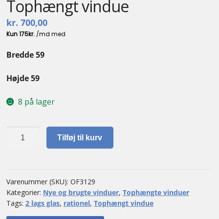
Tophængt vindue
kr.
700,00
Bredde 59
Højde 59
8 på lager
Tophængt
Tilføj til kurv
vindue
antal
Varenummer (SKU):
OF3129
Kategorier:
Nye og brugte vinduer
,
Tophængte vinduer
Tags:
2 lags glas
,
rationel
,
Tophængt vindue