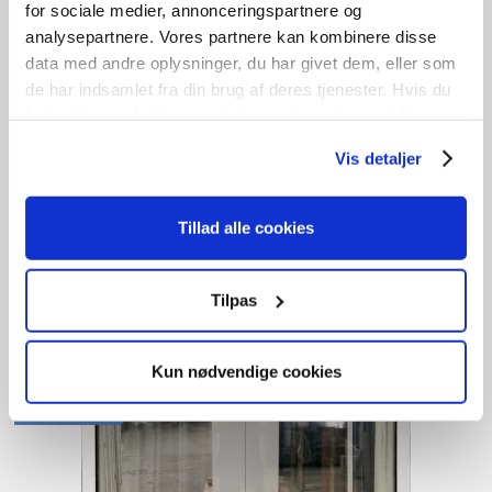
for sociale medier, annonceringspartnere og
analysepartnere. Vores partnere kan kombinere disse
data med andre oplysninger, du har givet dem, eller som
de har indsamlet fra din brug af deres tjenester. Hvis du
fortsætter med at bruge sitet acceptere du samtidig vores
Tophængt Træ/alu
cookies.
Vis detaljer
Den
Den
kr.
2.200,00
kr.
900,00
oprindelige
aktuelle
Tillad alle cookies
pris
pris
Tilføj til kurv
var:
er:
B
119cm /
H
160cm
1
stk. på lager
kr. 2.200,00.
kr. 900,00.
Tilpas
Kun nødvendige cookies
GENBRUG