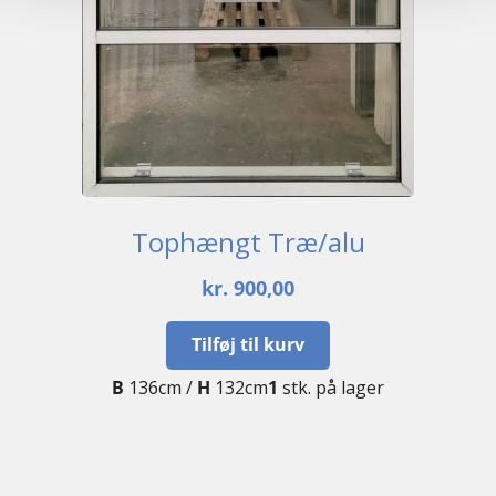
Tophængt Træ/alu
kr.
900,00
Tilføj til kurv
B
136cm /
H
132cm
1
stk. på lager