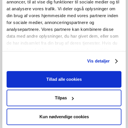
annoncer, til at vise dig funktioner til sociale medier og til
at analysere vores trafik. Vi deler også oplysninger om
B
59cm /
H
120cm
1
stk. på lager
din brug af vores hjemmeside med vores partnere inden
for sociale medier, annonceringspartnere og
analysepartnere. Vores partnere kan kombinere disse
data med andre oplysninger, du har givet dem, eller som
GENBRUG
de har indsamlet fra din brug af deres tjenester. Hvis du
Tophængt vindue
fortsætter med at bruge sitet acceptere du samtidig vores
cookies.
kr.
2.800,00
Vis detaljer
Tilføj til kurv
Tillad alle cookies
B
200cm /
H
152cm
2
stk. på lager
Tilpas
Kun nødvendige cookies
UBRUGT
Tophængt vindue