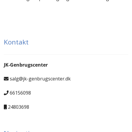
Kontakt
JK-Genbrugscenter
salg@jk-genbrugscenter.dk
66156098
24803698