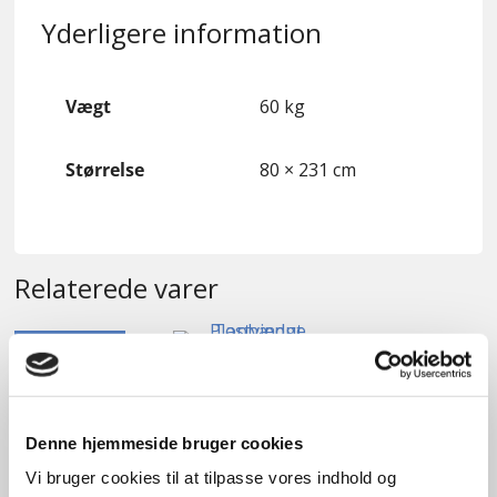
Yderligere information
Vægt
60 kg
Størrelse
80 × 231 cm
Relaterede varer
GENBRUG
Tophængt Plastvindue
kr.
700,00
Denne hjemmeside bruger cookies
Vi bruger cookies til at tilpasse vores indhold og
Tilføj til kurv