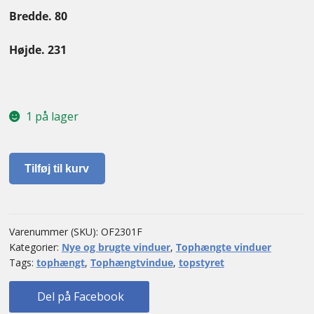
Bredde. 80
Kontakt
Højde. 231
1 på lager
Tophængt
Tilføj til kurv
vindue
antal
Varenummer (SKU):
OF2301F
Kategorier:
Nye og brugte vinduer
,
Tophængte vinduer
Tags:
tophængt
,
Tophængtvindue
,
topstyret
Del på Facebook