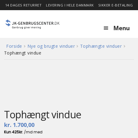
14 DAGES RETURRET
LEVERING I HELE DANMARK
SIKKER E-BETALING
Menu
Forside
Nye og brugte vinduer
Tophængte vinduer
Forside
Tophængt vindue
Expa
Shop
child
menu
Stor besparelse
GENBRUG
Nyheder
Tophængt vindue
kr.
1.700,00
Om