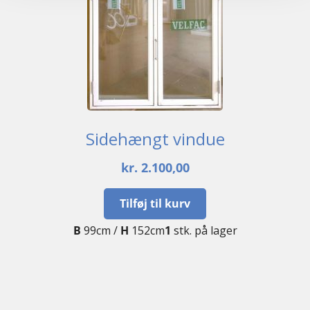
Sidehængt vindue
kr.
2.100,00
Tilføj til kurv
B
99cm /
H
152cm
1
stk. på lager