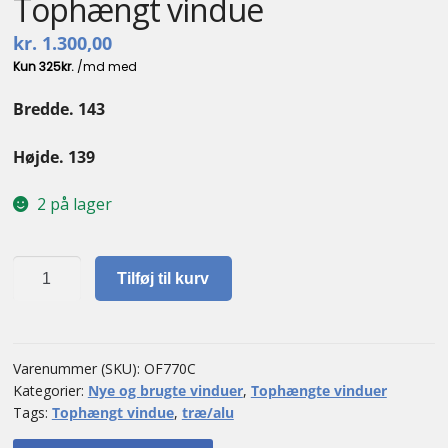
Tophængt vindue
kr.
1.300,00
Bredde. 143
Højde. 139
2 på lager
Tophængt
Tilføj til kurv
vindue
antal
Varenummer (SKU):
OF770C
Kategorier:
Nye og brugte vinduer
,
Tophængte vinduer
Tags:
Tophængt vindue
,
træ/alu