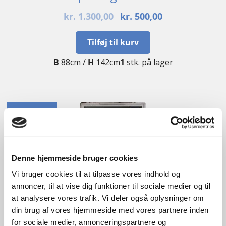
Den
Den
kr.
1.300,00
kr.
500,00
oprindelige
aktuelle
pris
pris
Tilføj til kurv
var:
er:
B
88cm /
H
142cm
1
stk. på lager
kr. 1.300,00.
kr. 500,00.
UBRUGT
Denne hjemmeside bruger cookies
Vi bruger cookies til at tilpasse vores indhold og
annoncer, til at vise dig funktioner til sociale medier og til
at analysere vores trafik. Vi deler også oplysninger om
din brug af vores hjemmeside med vores partnere inden
for sociale medier, annonceringspartnere og