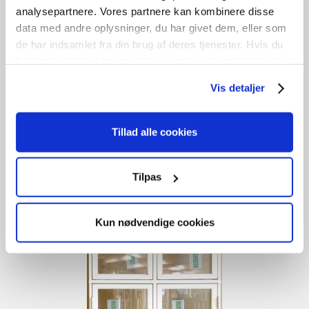
analysepartnere. Vores partnere kan kombinere disse
data med andre oplysninger, du har givet dem, eller som
de har indsamlet fra din brug af deres tjenester. Hvis du
Fastkarm Velfac – træ/alu
fortsætter med at bruge sitet acceptere du samtidig vores
cookies.
Vis detaljer
kr.
2.000,00
Tilføj til kurv
Tillad alle cookies
/
H
107cm /
L
244cm
1
stk. på lager
Tilpas
Kun nødvendige cookies
UBRUGT