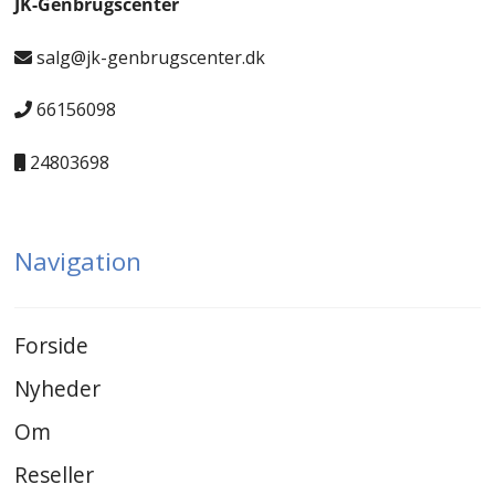
JK-Genbrugscenter
salg@jk-genbrugscenter.dk
66156098
24803698
Navigation
Forside
Nyheder
Om
Reseller