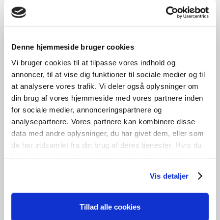
Denne hjemmeside bruger cookies
Vi bruger cookies til at tilpasse vores indhold og
annoncer, til at vise dig funktioner til sociale medier og til
at analysere vores trafik. Vi deler også oplysninger om
din brug af vores hjemmeside med vores partnere inden
Fastkarmsvindue
for sociale medier, annonceringspartnere og
analysepartnere. Vores partnere kan kombinere disse
kr.
1.200,00
data med andre oplysninger, du har givet dem, eller som
de har indsamlet fra din brug af deres tjenester. Hvis du
Tilføj til kurv
fortsætter med at bruge sitet acceptere du samtidig vores
cookies.
B
158cm /
H
131cm
1
stk. på lager
Vis detaljer
Tillad alle cookies