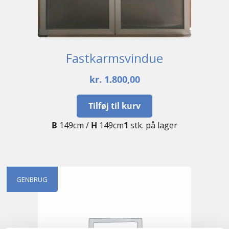
Fastkarmsvindue
kr.
1.800,00
Tilføj til kurv
B
149cm /
H
149cm
1
stk. på lager
GENBRUG