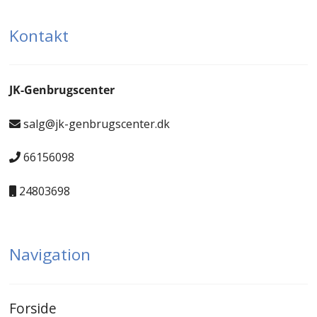
Kontakt
JK-Genbrugscenter
salg@jk-genbrugscenter.dk
66156098
24803698
Navigation
Forside