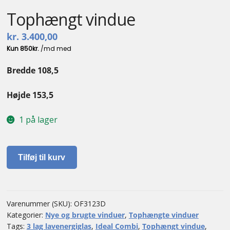
Tophængt vindue
kr.
3.400,00
Bredde 108,5
Højde 153,5
1 på lager
Tophængt
Tilføj til kurv
vindue
antal
Varenummer (SKU):
OF3123D
Kategorier:
Nye og brugte vinduer
,
Tophængte vinduer
Tags:
3 lag lavenergiglas
,
Ideal Combi
,
Tophængt vindue
,