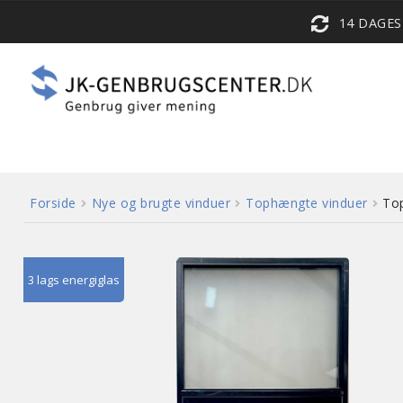
14 DAGE
Forside
Nye og brugte vinduer
Tophængte vinduer
To
3 lags energiglas