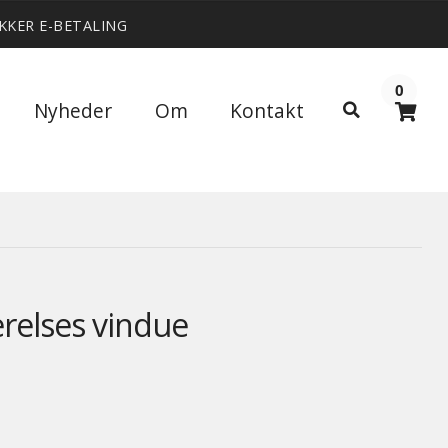
IKKER E-BETALING
0
Søg
Nyheder
Om
Kontakt
Søg
efter:
elses vindue