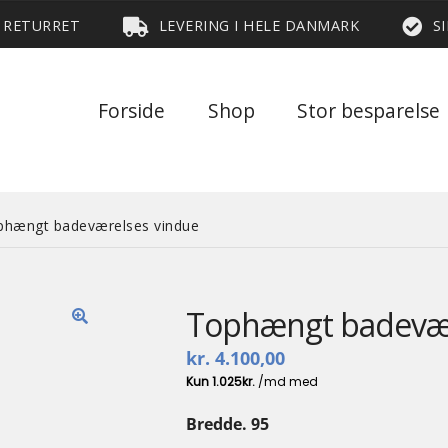
S RETURRET
LEVERING I HELE DANMARK
S
Forside
Shop
Stor besparelse
phængt badeværelses vindue
Tophængt badevær
🔍
kr.
4.100,00
Bredde. 95