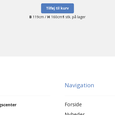
oprindelige
aktuelle
pris
pris
Tilføj til kurv
var:
er:
B
119cm /
H
160cm
1
stk. på lager
kr. 2.200,00.
kr. 900,00.
Navigation
Forside
gscenter
Nyheder