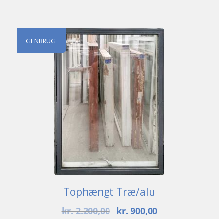
GENBRUG
Tophængt Træ/alu
Den
Den
kr.
2.200,00
kr.
900,00