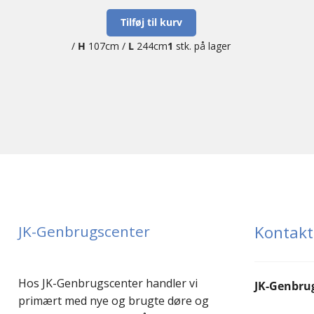
Tilføj til kurv
/
H
107cm /
L
244cm
1
stk. på lager
JK-Genbrugscenter
Kontakt
Hos JK-Genbrugscenter handler vi
JK-Genbru
primært med nye og brugte døre og