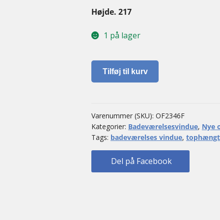
Højde. 217
1 på lager
Tophængt
Tilføj til kurv
badeværelses
vindue
antal
Varenummer (SKU):
OF2346F
Kategorier:
Badeværelsesvindue
,
Nye o
Tags:
badeværelses vindue
,
tophængt 
Del på Facebook