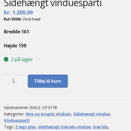
Sidehængt vinduesparti
kr.
1.200,00
Bredde 161
Højde 159
2 på lager
Sidehængt
Tilføj til kurv
vinduesparti
antal
Varenummer (SKU):
OF3178
Kategorier:
Nye og brugte vinduer
,
Sidehængt vindue
,
Vinduesparti
Tags:
2 lags glas
,
sidehængt træ/alu vindue
,
træ/alu
,