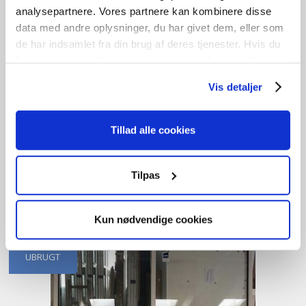
analysepartnere. Vores partnere kan kombinere disse
data med andre oplysninger, du har givet dem, eller som
de har indsamlet fra din brug af deres tjenester. Hvis du
fortsætter med at bruge sitet acceptere du samtidig vores
cookies.
Vis detaljer
Tophængt – træ/alu
kr.
1.400,00
Tillad alle cookies
Tilføj til kurv
Tilpas
B
64cm /
H
233cm
1
stk. på lager
Kun nødvendige cookies
UBRUGT