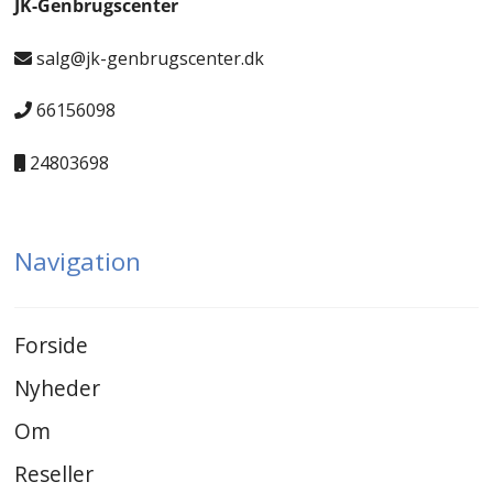
JK-Genbrugscenter
salg@jk-genbrugscenter.dk
66156098
24803698
Navigation
Forside
Nyheder
Om
Reseller