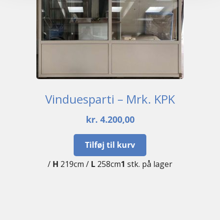
Vinduesparti – Mrk. KPK
kr.
4.200,00
Tilføj til kurv
/
H
219cm /
L
258cm
1
stk. på lager