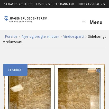
14 DAGES RETURRET
LEVERING I HELE DANMARK
SIKKER E-BETALING
Menu
Forside
Nye og brugte vinduer
Vinduesparti
Sidehængt
Forside
vinduesparti
Expa
Shop
child
menu
Stor besparelse
GENBRUG
🔍
Nyheder
Om