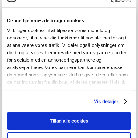
Denne hjemmeside bruger cookies
UBRUGT
Vi bruger cookies til at tilpasse vores indhold og
Vinduesparti – Mrk. KPK
annoncer, til at vise dig funktioner til sociale medier og til
kr.
4.200,00
at analysere vores trafik. Vi deler også oplysninger om
din brug af vores hjemmeside med vores partnere inden
for sociale medier, annonceringspartnere og
Tilføj til kurv
analysepartnere. Vores partnere kan kombinere disse
/
H
219cm /
L
258cm
1
stk. på lager
data med andre oplysninger, du har givet dem, eller som
de har indsamlet fra din brug af deres tjenester. Hvis du
fortsætter med at bruge sitet acceptere du samtidig vores
cookies.
Vis detaljer
GENBRUG
Tophængt vindue
Tillad alle cookies
kr.
850,00