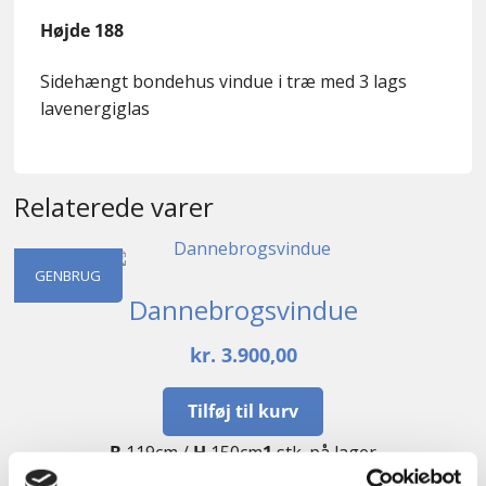
Højde 188
Sidehængt bondehus vindue i træ med 3 lags
lavenergiglas
Relaterede varer
GENBRUG
Dannebrogsvindue
kr.
3.900,00
Tilføj til kurv
B
119cm /
H
150cm
1
stk. på lager