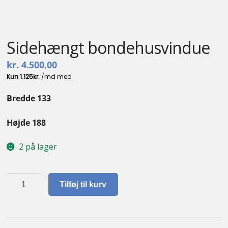
Sidehængt bondehusvindue
kr.
4.500,00
Bredde 133
Højde 188
2 på lager
Sidehængt
Tilføj til kurv
bondehusvindue
antal