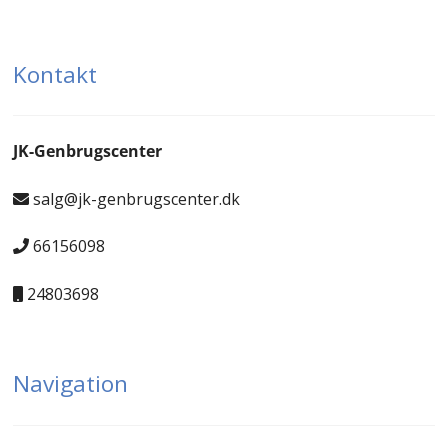
Kontakt
JK-Genbrugscenter
salg@jk-genbrugscenter.dk
66156098
24803698
Navigation