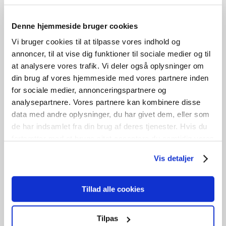
Denne hjemmeside bruger cookies
Radiator De Longhi
Vi bruger cookies til at tilpasse vores indhold og
annoncer, til at vise dig funktioner til sociale medier og til
at analysere vores trafik. Vi deler også oplysninger om
kr.
1.200,00
Den oprindelige pris var:
din brug af vores hjemmeside med vores partnere inden
kr. 1.200,00.
kr.
800,00
Den aktuelle pris er: kr. 800,00.
for sociale medier, annonceringspartnere og
Tilføj til kurv
B
60cm /
H
40cm
1
stk. på lager
analysepartnere. Vores partnere kan kombinere disse
UBRUGT
data med andre oplysninger, du har givet dem, eller som
de har indsamlet fra din brug af deres tjenester. Hvis du
fortsætter med at bruge sitet acceptere du samtidig vores
cookies.
Vis detaljer
Radiator – Rio
Tillad alle cookies
kr.
1.000,00
Tilføj til kurv
Tilpas
B
100cm /
H
36cm
2
stk. på lager