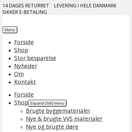
14 DAGES RETURRET
LEVERING I HELE DANMARK
SIKKER E-BETALING
Menu
Forside
Shop
Stor besparelse
Nyheder
Om
Kontakt
Forside
Shop
Expand child menu
Brugte byggematerialer
Nye & brugte VVS materialer
Nye og brugte døre