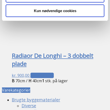
UBRUGT
Kun nødvendige cookies
Radiaor De Longhi – 3 dobbelt
plade
kr.
900,00
Tilføj til kurv
B
70cm /
H
40cm
1
stk. på lager
Varekategorier
Brugte byggematerialer
Diverse