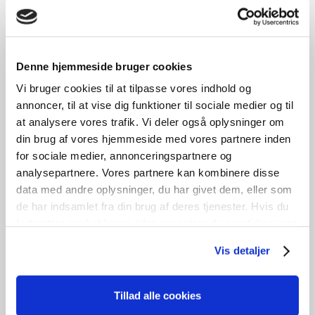
Fyldningsdør
kr.
600,00
Denne hjemmeside bruger cookies
Vi bruger cookies til at tilpasse vores indhold og
Tilføj til kurv
annoncer, til at vise dig funktioner til sociale medier og til
at analysere vores trafik. Vi deler også oplysninger om
B
81cm /
H
207cm
1
stk. på lager
din brug af vores hjemmeside med vores partnere inden
for sociale medier, annonceringspartnere og
analysepartnere. Vores partnere kan kombinere disse
data med andre oplysninger, du har givet dem, eller som
GENBRUG
de har indsamlet fra din brug af deres tjenester. Hvis du
fortsætter med at bruge sitet acceptere du samtidig vores
cookies.
Vis detaljer
Tillad alle cookies