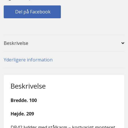
Del på Facebook
Beskrivelse
Yderligere information
Beskrivelse
Bredde. 100
Højde. 209
DB42 lyddør med stålkarm – kortvarigt monteret