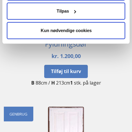
Tilpas
Kun nødvendige cookies
Fyldningsdør
kr.
1.200,00
Tilføj til kurv
B
88cm /
H
213cm
1
stk. på lager
GENBRUG