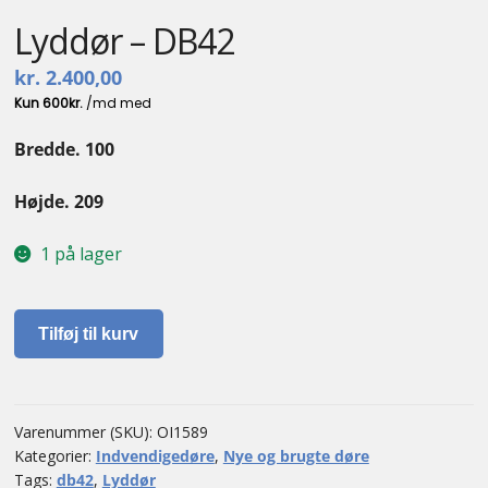
Lyddør – DB42
kr.
2.400,00
Bredde. 100
Højde. 209
1 på lager
Lyddør
Tilføj til kurv
-
DB42
antal
Varenummer (SKU):
OI1589
Kategorier:
Indvendigedøre
,
Nye og brugte døre
Tags:
db42
,
Lyddør