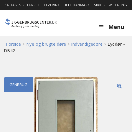
14 DAGES RETURRET
LEVERING I HELE DANMARK
SIKKER E-BETALING
Menu
Forside
Nye og brugte døre
Indvendigedøre
Lyddør –
Forside
DB42
Expa
Shop
child
menu
Stor besparelse
GENBRUG
🔍
Nyheder
Om