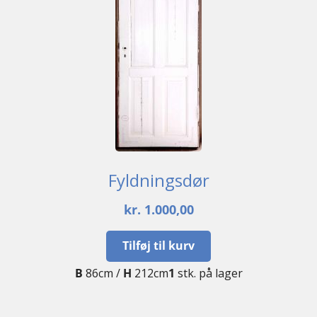
Fyldningsdør
kr.
1.000,00
Tilføj til kurv
B
86cm /
H
212cm
1
stk. på lager