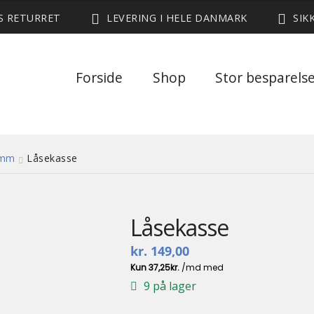
ES RETURRET
LEVERING I HELE DANMARK
SIK
Forside
Shop
Stor besparels
 mm
Låsekasse
Låsekasse
kr.
149,00
9 på lager