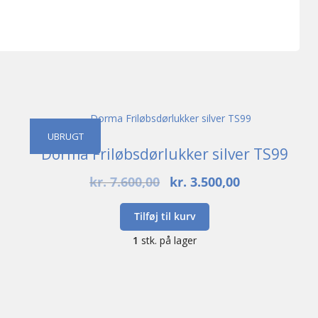
UBRUGT
Dorma Friløbsdørlukker silver TS99
Den
Den
kr.
7.600,00
kr.
3.500,00
oprindelige
aktuelle
pris
pris
Tilføj til kurv
var:
er:
1
stk. på lager
kr. 7.600,00.
kr. 3.500,00.