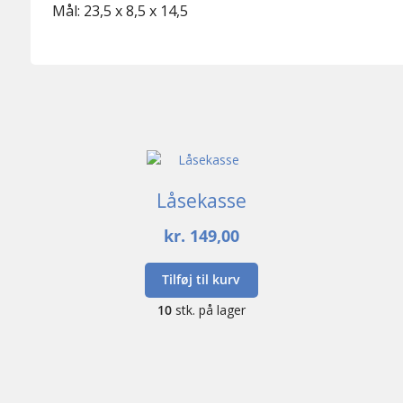
Mål: 23,5 x 8,5 x 14,5
Låsekasse
kr.
149,00
Tilføj til kurv
10
stk. på lager