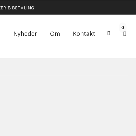
KER E-BETALING
0
Søg
e
Nyheder
Om
Kontakt
Søg
efter: