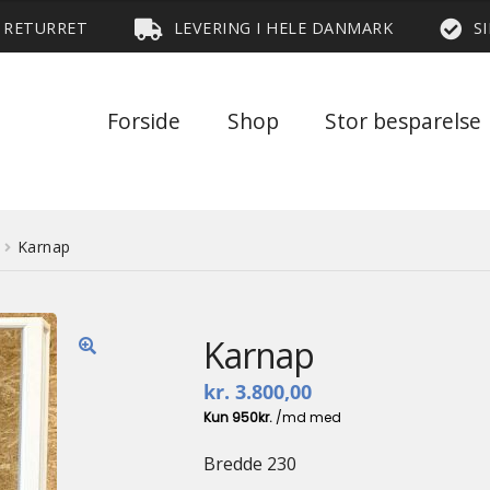
S RETURRET
LEVERING I HELE DANMARK
S
Forside
Shop
Stor besparelse
Karnap
Karnap
🔍
kr.
3.800,00
Bredde 230