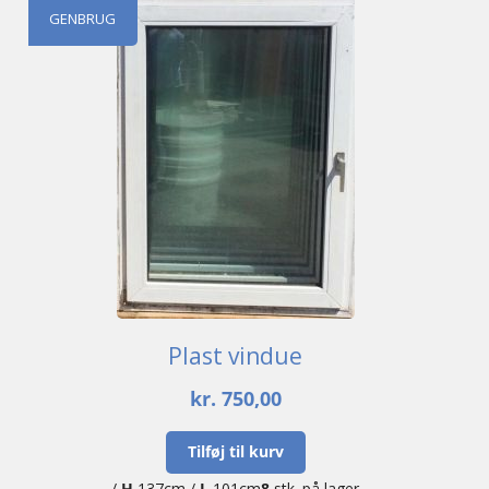
GENBRUG
Plast vindue
kr.
750,00
Tilføj til kurv
/
H
137cm /
L
101cm
8
stk. på lager