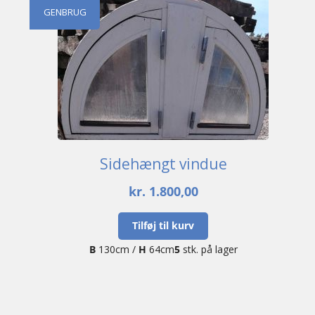
GENBRUG
Sidehængt vindue
kr.
1.800,00
Tilføj til kurv
B
130cm /
H
64cm
5
stk. på lager