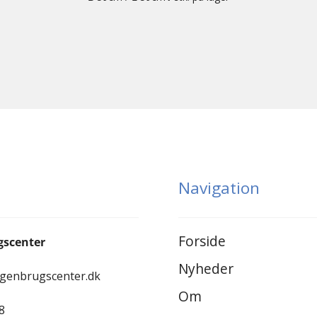
Navigation
Forside
gscenter
Nyheder
-genbrugscenter.dk
Om
8