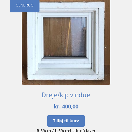
GENBRUG
Dreje/kip vindue
kr.
400,00
Tilføj til kurv
B
59cm /
L
59cm
1
stk. på lager