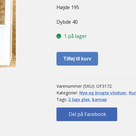
Højde 195
Dybde 40
1 på lager
Karnap
Tilføj til kurv
antal
Varenummer (SKU):
OF3172
Kategorier:
Nye og brugte vinduer
,
Run
Tags:
2 lags glas
,
karnap
Del på Facebook