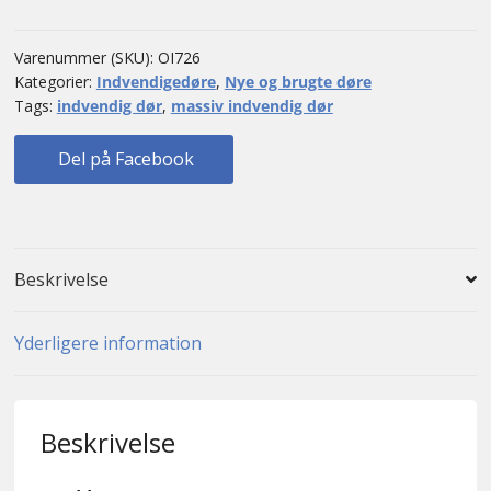
dør
antal
Varenummer (SKU):
OI726
Kategorier:
Indvendigedøre
,
Nye og brugte døre
Tags:
indvendig dør
,
massiv indvendig dør
Del på Facebook
Beskrivelse
Yderligere information
Beskrivelse