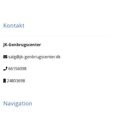
Kontakt
JK-Genbrugscenter
salg@jk-genbrugscenter.dk
66156098
24803698
Navigation