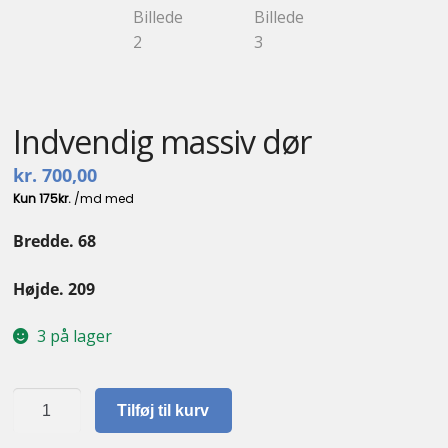
Kontakt
Indvendig massiv dør
kr.
700,00
Bredde. 68
Højde. 209
3 på lager
Indvendig
Tilføj til kurv
massiv