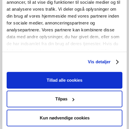
annoncer, til at vise dig funktioner til sociale medier og til
at analysere vores trafik. Vi deler også oplysninger om
din brug af vores hjemmeside med vores partnere inden
for sociale medier, annonceringspartnere og
GENBRUG
analysepartnere. Vores partnere kan kombinere disse
Indvendig dør
data med andre oplysninger, du har givet dem, eller som
de har indsamlet fra din brug af deres tjenester. Hvis du
kr.
700,00
fortsætter med at bruge sitet acceptere du samtidig vores
cookies.
Vis detaljer
Tilføj til kurv
B
68cm /
H
209cm
1
stk. på lager
Tillad alle cookies
Tilpas
GENBRUG
Indvending dør
Kun nødvendige cookies
kr.
1.200,00