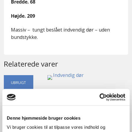
Bredde. 68
Højde. 209
Massiv – tungt beslået indvendig dør – uden
bundstykke.
Relaterede varer
UBRUGT
Indvendig dør
kr.
1.100,00
Denne hjemmeside bruger cookies
Tilføj til kurv
Vi bruger cookies til at tilpasse vores indhold og
B
89cm /
H
209cm
6
stk. på lager