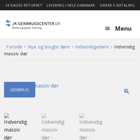
14 DAGES RETURRET
LEVERING I HELE DANMARK
SIKKER E-BETALING
Menu
Forside
Nye og brugte døre
Indvendigedøre
Indvendig
Forside
massiv dør
Expa
Shop
child
menu
Stor besparelse
GENBRUG
🔍
Nyheder
Om