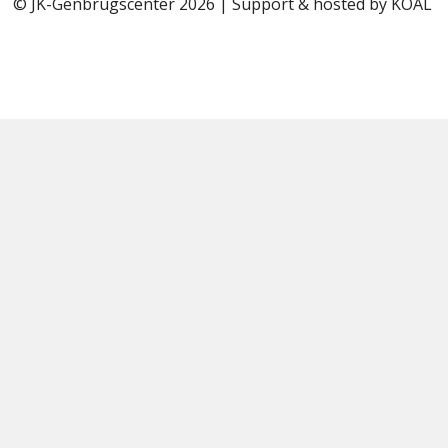
© JK-Genbrugscenter 2026 | Support & hosted by
KOAL