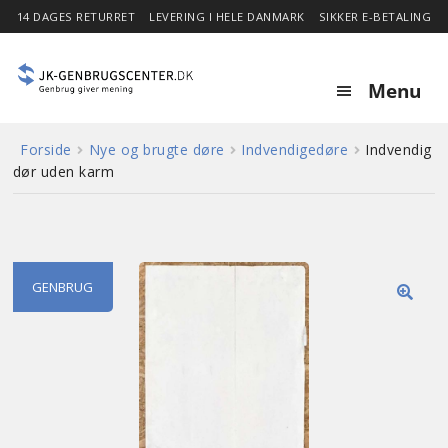
14 DAGES RETURRET
LEVERING I HELE DANMARK
SIKKER E-BETALING
Menu
Forside
Nye og brugte døre
Indvendigedøre
Indvendig
Forside
dør uden karm
Expa
Shop
child
menu
Stor besparelse
GENBRUG
🔍
Nyheder
Om