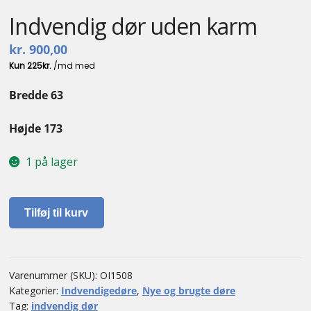
Indvendig dør uden karm
kr.
900,00
Bredde 63
Højde 173
1 på lager
Indvendig
Tilføj til kurv
dør
uden
karm
antal
Varenummer (SKU):
OI1508
Kategorier:
Indvendigedøre
,
Nye og brugte døre
Tag:
indvendig dør