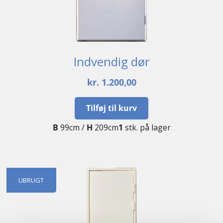
Indvendig dør
kr.
1.200,00
Tilføj til kurv
B
99cm /
H
209cm
1
stk. på lager
UBRUGT