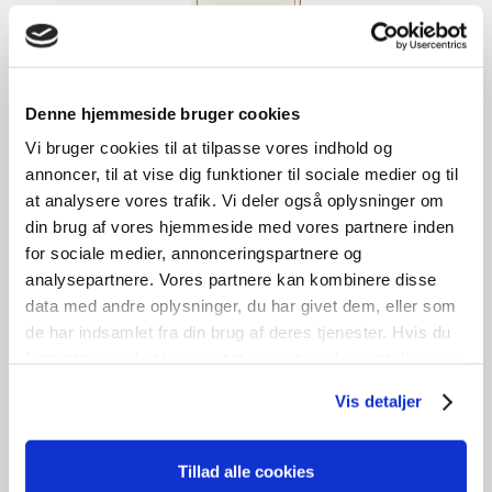
Denne hjemmeside bruger cookies
Vi bruger cookies til at tilpasse vores indhold og
annoncer, til at vise dig funktioner til sociale medier og til
at analysere vores trafik. Vi deler også oplysninger om
din brug af vores hjemmeside med vores partnere inden
Indvendig dør
for sociale medier, annonceringspartnere og
analysepartnere. Vores partnere kan kombinere disse
kr.
1.100,00
data med andre oplysninger, du har givet dem, eller som
de har indsamlet fra din brug af deres tjenester. Hvis du
Tilføj til kurv
fortsætter med at bruge sitet acceptere du samtidig vores
cookies.
B
69cm /
H
209cm
1
stk. på lager
Vis detaljer
Tillad alle cookies