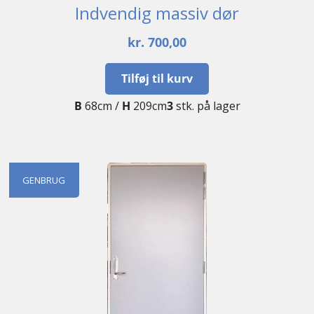
Indvendig massiv dør
kr.
700,00
Tilføj til kurv
B
68cm /
H
209cm
3
stk. på lager
GENBRUG