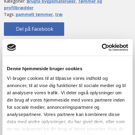
Kategorier:
Brugte byggematerialer
,
Tømmer og
profilbrædder
Tags:
gammelt tømmer
,
træ
Del på Facebook
Beskrivelse
Denne hjemmeside bruger cookies
Vi bruger cookies til at tilpasse vores indhold og
Yderligere information
annoncer, til at vise dig funktioner til sociale medier og til
at analysere vores trafik. Vi deler også oplysninger om
din brug af vores hjemmeside med vores partnere inden
Beskrivelse
for sociale medier, annonceringspartnere og
analysepartnere. Vores partnere kan kombinere disse
data med andre oplysninger, du har givet dem, eller som
Bredde 16×16
de har indsamlet fra din brug af deres tjenester. Hvis du