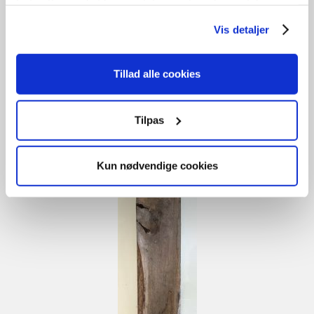
Længde 320
fortsætter med at bruge sitet acceptere du samtidig vores
cookies.
Vis detaljer
Gammelt tømmer
Tillad alle cookies
Relaterede varer
Tilpas
Kun nødvendige cookies