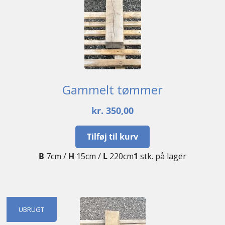
Gammelt tømmer
kr.
350,00
Tilføj til kurv
B
7cm /
H
15cm /
L
220cm
1
stk. på lager
UBRUGT