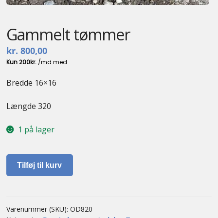
Gammelt tømmer
kr.
800,00
Bredde 16×16
Længde 320
1 på lager
Gammelt
Tilføj til kurv
tømmer
antal
Varenummer (SKU):
OD820