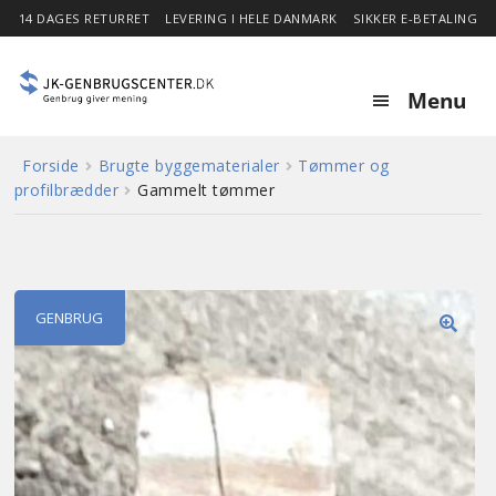
14 DAGES RETURRET
LEVERING I HELE DANMARK
SIKKER E-BETALING
Menu
Forside
Brugte byggematerialer
Tømmer og
Forside
profilbrædder
Gammelt tømmer
Expa
Shop
child
menu
Stor besparelse
GENBRUG
🔍
Nyheder
Om