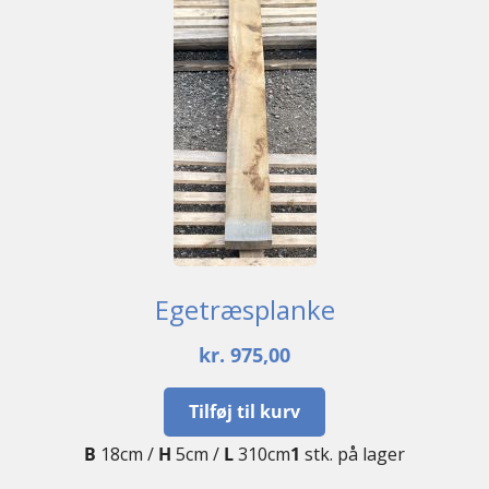
Egetræsplanke
kr.
975,00
Tilføj til kurv
B
18cm /
H
5cm /
L
310cm
1
stk. på lager