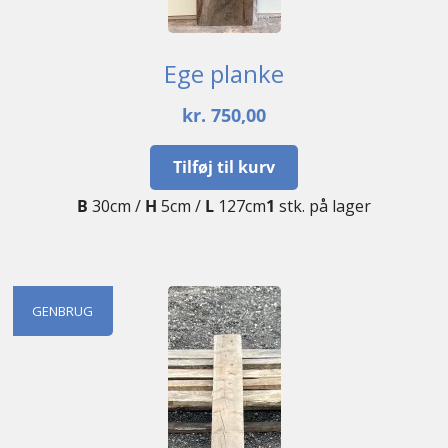
Ege planke
kr.
750,00
Tilføj til kurv
B
30cm /
H
5cm /
L
127cm
1
stk. på lager
GENBRUG