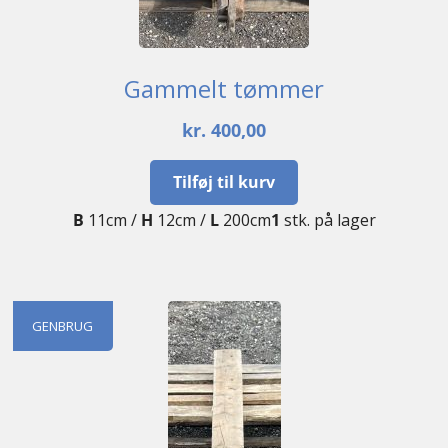
Gammelt tømmer
kr.
400,00
Tilføj til kurv
B
11cm /
H
12cm /
L
200cm
1
stk. på lager
GENBRUG