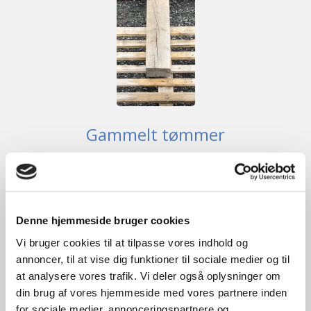
Gammelt tømmer
kr.
350,00
Tilføj til kurv
Denne hjemmeside bruger cookies
B
7cm /
H
15cm /
L
220cm
1
stk. på lager
Vi bruger cookies til at tilpasse vores indhold og
annoncer, til at vise dig funktioner til sociale medier og til
at analysere vores trafik. Vi deler også oplysninger om
din brug af vores hjemmeside med vores partnere inden
GENBRUG
for sociale medier, annonceringspartnere og