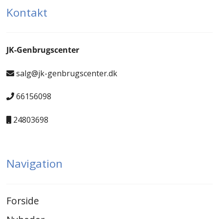
Kontakt
JK-Genbrugscenter
salg@jk-genbrugscenter.dk
66156098
24803698
Navigation
Forside