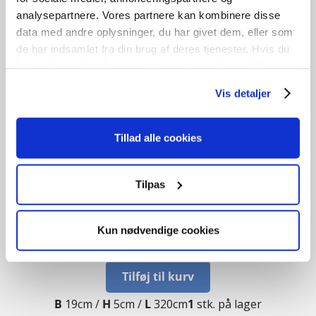
analysepartnere. Vores partnere kan kombinere disse
data med andre oplysninger, du har givet dem, eller som
de har indsamlet fra din brug af deres tjenester. Hvis du
fortsætter med at bruge sitet acceptere du samtidig vores
cookies.
Vis detaljer
Tillad alle cookies
Tilpas
Egetræsplanke
Kun nødvendige cookies
kr.
900,00
Tilføj til kurv
B
19cm /
H
5cm /
L
320cm
1
stk. på lager