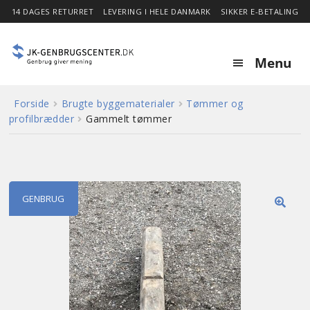
14 DAGES RETURRET
LEVERING I HELE DANMARK
SIKKER E-BETALING
Menu
Forside
Brugte byggematerialer
Tømmer og
Forside
profilbrædder
Gammelt tømmer
Expa
Shop
child
menu
Stor besparelse
GENBRUG
🔍
Nyheder
Om