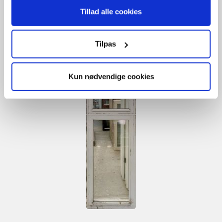
Tilføj til kurv
Tillad alle cookies
B
18cm /
H
5cm /
L
310cm
1
stk. på lager
Tilpas
GENBRUG
Kun nødvendige cookies