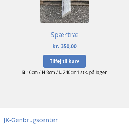
Spærtræ
kr.
350,00
Tilføj til kurv
B
16cm /
H
8cm /
L
240cm
1
stk. på lager
JK-Genbrugscenter