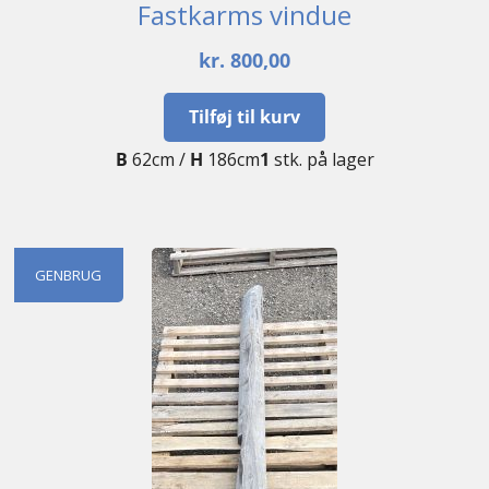
Fastkarms vindue
kr.
800,00
Tilføj til kurv
B
62cm /
H
186cm
1
stk. på lager
GENBRUG