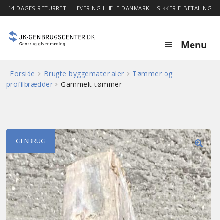
14 DAGES RETURRET
LEVERING I HELE DANMARK
SIKKER E-BETALING
Menu
Forside
Brugte byggematerialer
Tømmer og
Forside
profilbrædder
Gammelt tømmer
Expa
Shop
child
menu
Stor besparelse
GENBRUG
🔍
Nyheder
Om