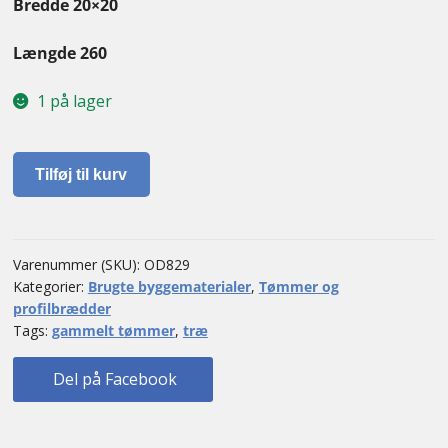
Bredde 20×20
Længde 260
1 på lager
Gammelt
Tilføj til kurv
tømmer
antal
Varenummer (SKU):
OD829
Kategorier:
Brugte byggematerialer
,
Tømmer og
profilbrædder
Tags:
gammelt tømmer
,
træ
Del på Facebook