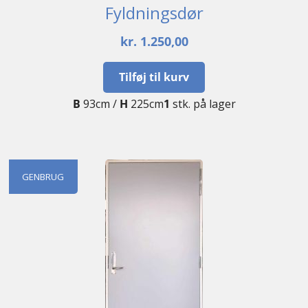
Fyldningsdør
kr.
1.250,00
Tilføj til kurv
B
93cm /
H
225cm
1
stk. på lager
GENBRUG