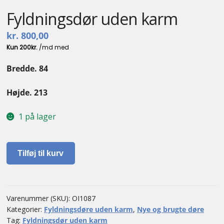
Fyldningsdør uden karm
kr.
800,00
Bredde. 84
Højde. 213
1 på lager
Fyldningsdør
Tilføj til kurv
uden
karm
antal
Varenummer (SKU):
OI1087
Kategorier:
Fyldningsdøre uden karm
,
Nye og brugte døre
Tag:
Fyldningsdør uden karm