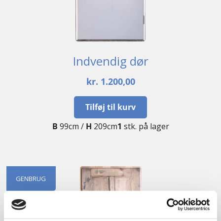
Indvendig dør
kr.
1.200,00
Tilføj til kurv
B
99cm /
H
209cm
1
stk. på lager
GENBRUG