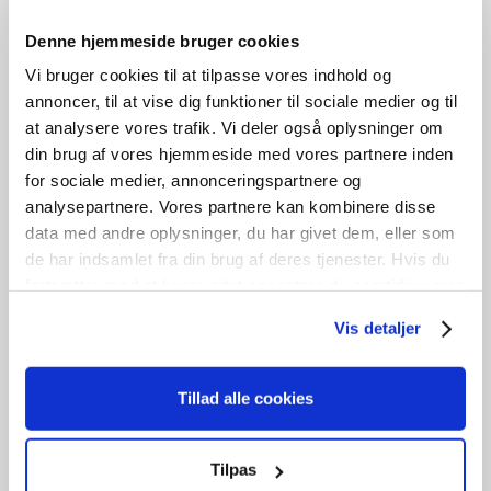
Denne hjemmeside bruger cookies
Vi bruger cookies til at tilpasse vores indhold og
annoncer, til at vise dig funktioner til sociale medier og til
at analysere vores trafik. Vi deler også oplysninger om
din brug af vores hjemmeside med vores partnere inden
for sociale medier, annonceringspartnere og
analysepartnere. Vores partnere kan kombinere disse
data med andre oplysninger, du har givet dem, eller som
Fyldningsdør
de har indsamlet fra din brug af deres tjenester. Hvis du
fortsætter med at bruge sitet acceptere du samtidig vores
kr.
600,00
cookies.
Vis detaljer
Tilføj til kurv
B
81cm /
H
198cm
1
stk. på lager
Tillad alle cookies
Tilpas