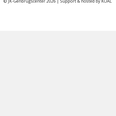
© JK-Genbrugscenter 2026 | Support & hosted by
KOAL