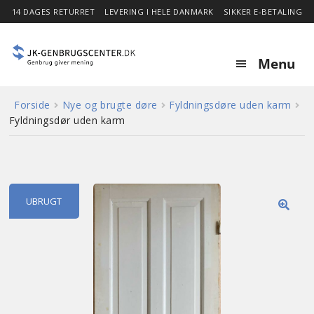
14 DAGES RETURRET
LEVERING I HELE DANMARK
SIKKER E-BETALING
Menu
Forside
Nye og brugte døre
Fyldningsdøre uden karm
Forside
Fyldningsdør uden karm
Expa
Shop
child
menu
Stor besparelse
UBRUGT
🔍
Nyheder
Om