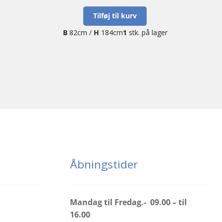
Tilføj til kurv
B
82cm /
H
184cm
1
stk. på lager
Åbningstider
Mandag til Fredag.- 09.00 – til
16.00