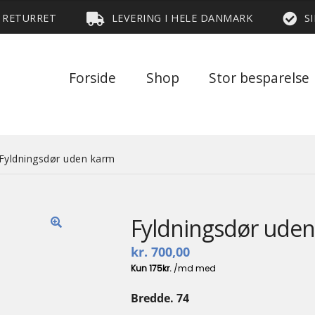
S RETURRET
LEVERING I HELE DANMARK
S
Forside
Shop
Stor besparelse
Fyldningsdør uden karm
Fyldningsdør ude
🔍
kr.
700,00
Bredde. 74