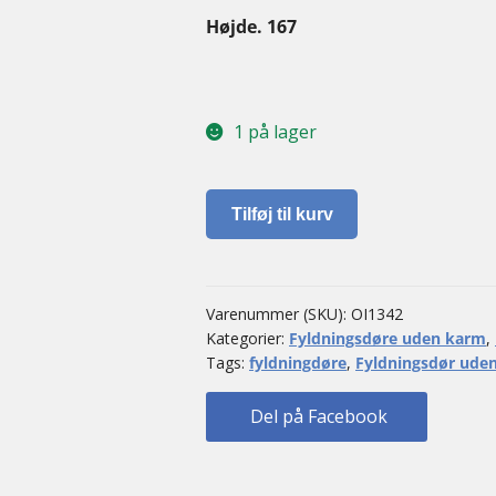
Højde. 167
1 på lager
Fyldningsdør
Tilføj til kurv
uden
karm
antal
Varenummer (SKU):
OI1342
Kategorier:
Fyldningsdøre uden karm
,
Tags:
fyldningdøre
,
Fyldningsdør ude
Del på Facebook