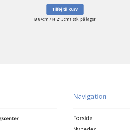
Tilføj til kurv
B
84cm /
H
213cm
1
stk. på lager
Navigation
Forside
gscenter
Nyheder