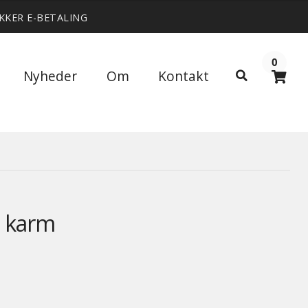
IKKER E-BETALING
0
Søg
Nyheder
Om
Kontakt
Søg
efter:
n karm