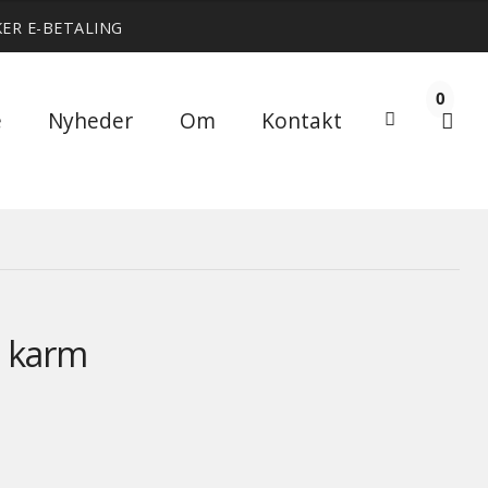
KER E-BETALING
0
Søg
e
Nyheder
Om
Kontakt
Søg
efter:
n karm