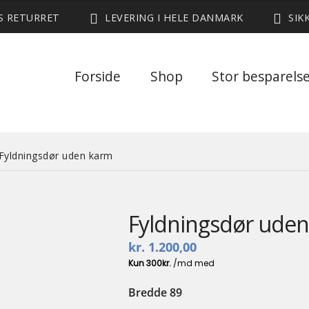
ES RETURRET
LEVERING I HELE DANMARK
SIK
Forside
Shop
Stor besparels
Fyldningsdør uden karm
Fyldningsdør ude
kr.
1.200,00
Bredde 89