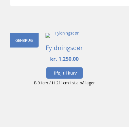
GENBRUG
Fyldningsdør
kr.
1.250,00
Tilføj til kurv
B
91cm /
H
211cm
1
stk. på lager