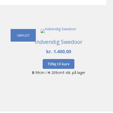
UBRUGT
Indvendig Swedoor
kr.
1.400,00
Tilføj til kurv
B
99cm /
H
209cm
1
stk. på lager