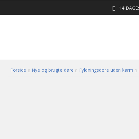
14 DAG
Forside
Nye og brugte døre
Fyldningsdøre uden karm
GENBRUG