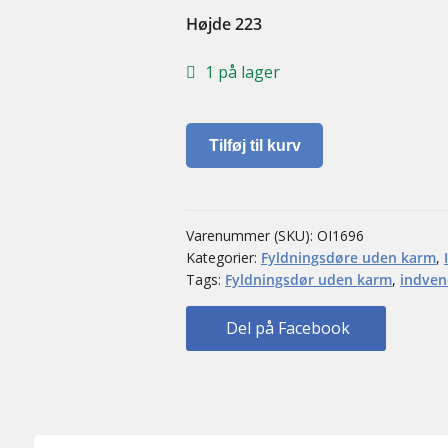
Højde 223
1 på lager
Fyldningsdør
Tilføj til kurv
uden
karm
antal
Varenummer (SKU):
OI1696
Kategorier:
Fyldningsdøre uden karm
,
Tags:
Fyldningsdør uden karm
,
indven
Del på Facebook