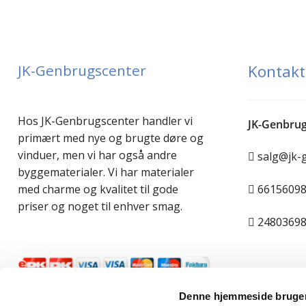
JK-Genbrugscenter
Kontakt
Hos JK-Genbrugscenter handler vi
JK-Genbrug
primært med nye og brugte døre og
vinduer, men vi har også andre
salg@jk-
byggematerialer. Vi har materialer
6615609
med charme og kvalitet til gode
priser og noget til enhver smag.
2480369
Denne hjemmeside bruger