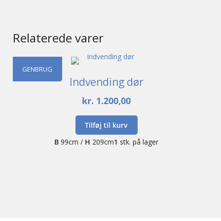
Relaterede varer
GENBRUG
Indvending dør
kr.
1.200,00
Tilføj til kurv
B
99cm /
H
209cm
1
stk. på lager