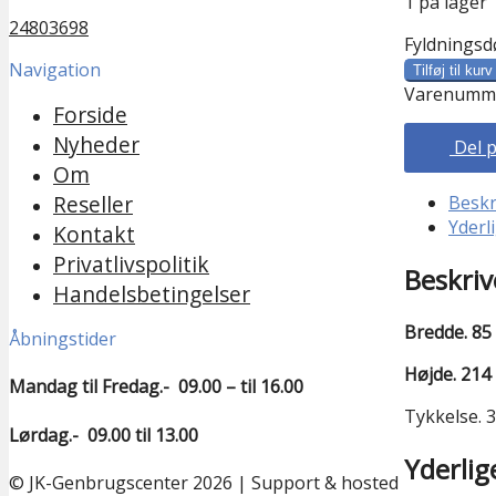
1 på lager
24803698
Fyldningsd
Navigation
Tilføj til kurv
Varenumme
Forside
Nyheder
Del 
Om
Reseller
Beskr
Yderl
Kontakt
Privatlivspolitik
Beskriv
Handelsbetingelser
Bredde. 85
Åbningstider
Højde. 214
Mandag til Fredag.- 09.00 – til 16.00
Tykkelse. 3
Lørdag.- 09.00 til 13.00
Yderlig
© JK-Genbrugscenter 2026 | Support & hosted