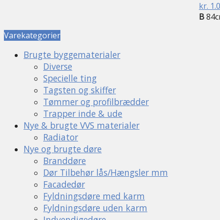
kr.
1.
B
84c
Varekategorier
Brugte byggematerialer
Diverse
Specielle ting
Tagsten og skiffer
Tømmer og profilbrædder
Trapper inde & ude
Nye & brugte VVS materialer
Radiator
Nye og brugte døre
Branddøre
Dør Tilbehør lås/Hængsler mm
Facadedør
Fyldningsdøre med karm
Fyldningsdøre uden karm
Indvendigedøre