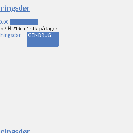
dningsdør
0,00
Tilføj til kurv
m /
H
219cm
1
stk. på lager
GENBRUG
dningsdør