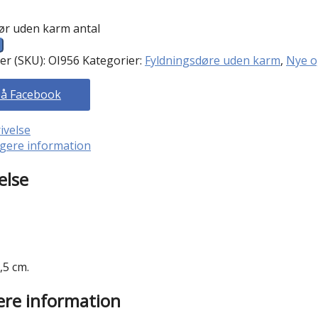
ør uden karm antal
r (SKU):
OI956
Kategorier:
Fyldningsdøre uden karm
,
Nye o
på Facebook
ivelse
igere information
else
,5 cm.
ere information