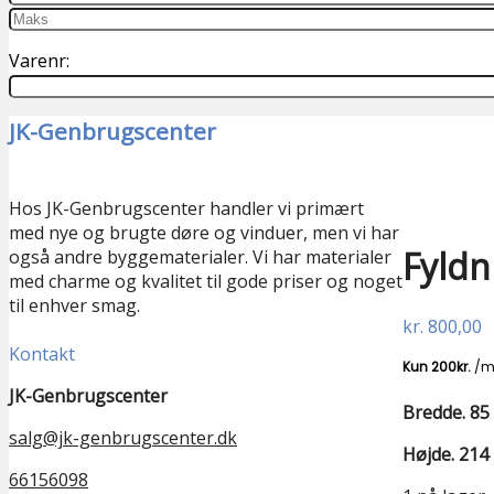
Varenr:
JK-Genbrugscenter
GENBRUG
Hos JK-Genbrugscenter handler vi primært
med nye og brugte døre og vinduer, men vi har
Fyldn
også andre byggematerialer. Vi har materialer
med charme og kvalitet til gode priser og noget
til enhver smag.
kr.
800,00
Kontakt
JK-Genbrugscenter
Bredde. 85
salg@jk-genbrugscenter.dk
Højde. 214
66156098