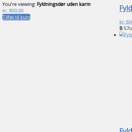
You're viewing:
Fyldningsdør uden karm
Fyl
kr.
800,00
Tilføj til kurv
kr.
60
B
57c
Fyl