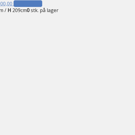
000,00
Tilføj til kurv
m /
H
209cm
0
stk. på lager