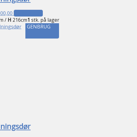
000,00
Tilføj til kurv
m /
H
216cm
1
stk. på lager
GENBRUG
dningsdør