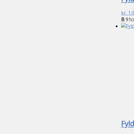
kr.
1.
B
91c
Fyl