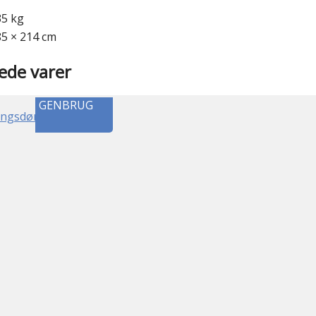
35 kg
85 × 214 cm
ede varer
GENBRUG