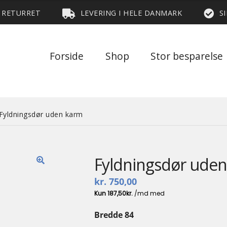
S RETURRET
LEVERING I HELE DANMARK
S
Forside
Shop
Stor besparelse
Fyldningsdør uden karm
Fyldningsdør ude
🔍
kr.
750,00
Bredde 84