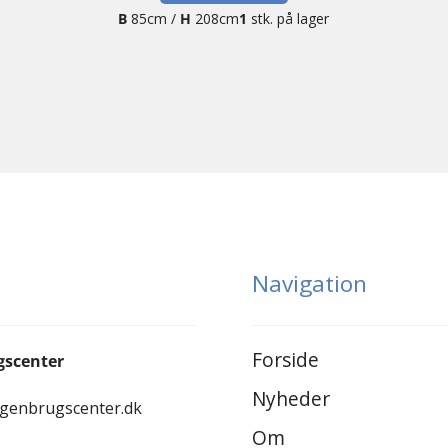
B
85cm /
H
208cm
1
stk. på lager
Navigation
Forside
gscenter
Nyheder
-genbrugscenter.dk
Om