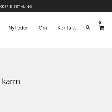
IKKER E-BETALING
0
Søg
Nyheder
Om
Kontakt
Søg
efter:
n karm