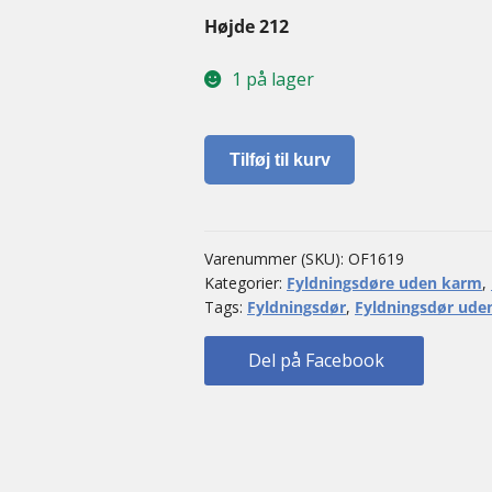
Højde 212
1 på lager
Fyldningsdør
Tilføj til kurv
uden
karm
antal
Varenummer (SKU):
OF1619
Kategorier:
Fyldningsdøre uden karm
,
Tags:
Fyldningsdør
,
Fyldningsdør ude
Del på Facebook