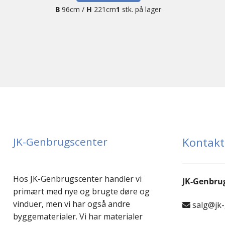
B
96cm /
H
221cm
1
stk. på lager
JK-Genbrugscenter
Kontakt
Hos JK-Genbrugscenter handler vi
JK-Genbru
primært med nye og brugte døre og
vinduer, men vi har også andre
salg@jk
byggematerialer. Vi har materialer