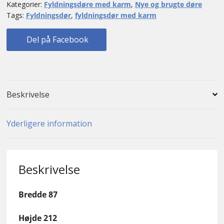
Kategorier:
Fyldningsdøre med karm
,
Nye og brugte døre
antal
Tags:
Fyldningsdør
,
fyldningsdør med karm
Del på Facebook
Beskrivelse
Yderligere information
Beskrivelse
Bredde 87
Højde 212