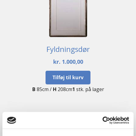
Fyldningsdør
kr.
1.000,00
Tilføj til kurv
B
85cm /
H
208cm
1
stk. på lager
GENBRUG