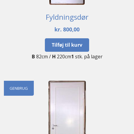
Fyldningsdør
kr.
800,00
Tilføj til kurv
B
82cm /
H
220cm
1
stk. på lager
GENBRUG