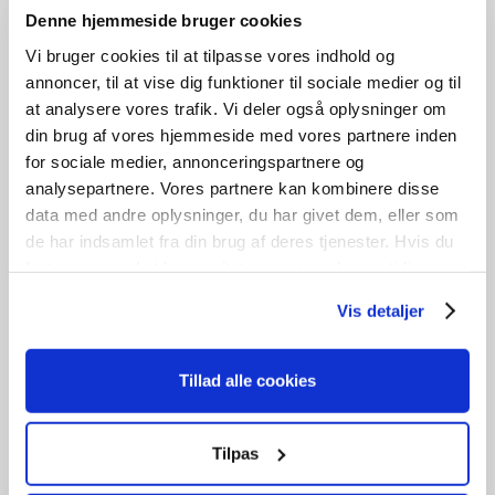
Denne hjemmeside bruger cookies
Vi bruger cookies til at tilpasse vores indhold og
annoncer, til at vise dig funktioner til sociale medier og til
at analysere vores trafik. Vi deler også oplysninger om
din brug af vores hjemmeside med vores partnere inden
for sociale medier, annonceringspartnere og
analysepartnere. Vores partnere kan kombinere disse
data med andre oplysninger, du har givet dem, eller som
de har indsamlet fra din brug af deres tjenester. Hvis du
fortsætter med at bruge sitet acceptere du samtidig vores
Fyldningsdør
cookies.
Vis detaljer
kr.
1.400,00
Tillad alle cookies
Tilføj til kurv
B
84cm /
H
208cm
1
stk. på lager
Tilpas