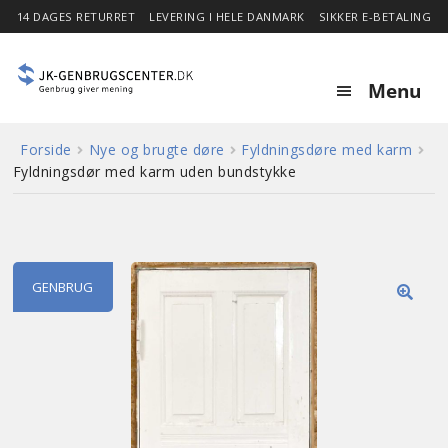
14 DAGES RETURRET
LEVERING I HELE DANMARK
SIKKER E-BETALING
Menu
Forside
Nye og brugte døre
Fyldningsdøre med karm
Forside
Fyldningsdør med karm uden bundstykke
Expa
Shop
child
menu
Stor besparelse
GENBRUG
🔍
Nyheder
Om