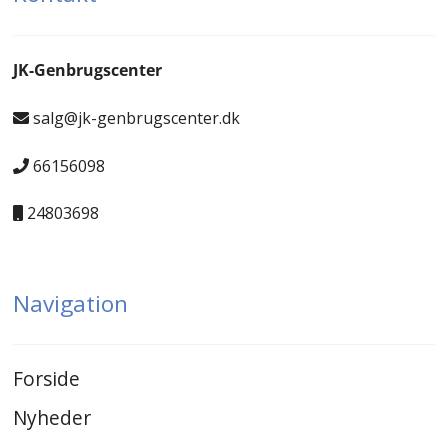
JK-Genbrugscenter
salg@jk-genbrugscenter.dk
66156098
24803698
Navigation
Forside
Nyheder