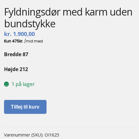
Fyldningsdør med karm uden
bundstykke
kr.
1.900,00
Bredde 87
Højde 212
1 på lager
Fyldningsdør
Tilføj til kurv
med
karm
uden
bundstykke
Varenummer (SKU):
OI1625